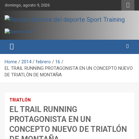
Skip
domingo, agosto 9, 2026
to
content
Sport Training es una web y revista especializada en deporte de
Revista técnica del deporte
rendimiento, nutrición y entrenamiento.
Sport Training
Home
2014
febrero
16
EL TRAIL RUNNING PROTAGONISTA EN UN CONCEPTO NUEVO
DE TRIATLÓN DE MONTAÑA
TRIATLÓN
EL TRAIL RUNNING
PROTAGONISTA EN UN
CONCEPTO NUEVO DE TRIATLÓN