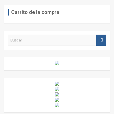
Carrito de la compra
B
u
s
c
a
r