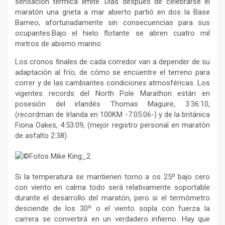
sensación térmica límite. Días después de celebrarse el
maratón una grieta a mar abierto partió en dos la Base
Barneo, afortunadamente sin consecuencias para sus
ocupantes.
Bajo el hielo flotante se abren cuatro mil
metros de abismo marino.
Los cronos finales de cada corredor van a depender de su
adaptación al frío, de cómo se encuentre el terreno para
correr y de las cambiantes condiciones atmosféricas. Los
vigentes records del North Pole Marathon están en
posesión del irlandés Thomas Maguire, 3:36:10,
(recordman de Irlanda en 100KM -7:05:06-) y de la británica
Fiona Oakes, 4:53:09, (mejor registro personal en maratón
de asfalto 2:38).
Si la temperatura se mantienen torno a os 25º bajo cero
con viento en calma todo será relativamente soportable
durante el desarrollo del maratón, pero si el termómetro
desciende de los 30º o el viento sopla con fuerza la
carrera se convertirá en un verdadero infierno. Hay que