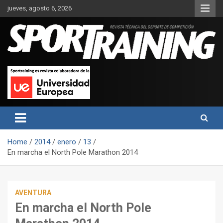
Skip
jueves, agosto 6, 2026
to
content
Sport Training es una web y revista especializada en deporte de
Revista técnica del deporte
rendimiento, nutrición y entrenamiento.
Sport Training
Home
2014
enero
13
En marcha el North Pole Marathon 2014
AVENTURA
En marcha el North Pole