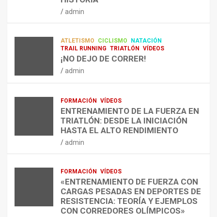
RESISTENCIA Y FITNESS
L
C
Q
admin
A
O
U
admin
R
N
É
E
T
?
ATLETISMO
CICLISMO
NATACIÓN
C
R
¿
TRAIL RUNNING
TRIATLÓN
VÍDEOS
U
A
C
¡NO DEJO DE CORRER!
P
A
U
admin
E
L
Á
R
E
N
A
N
D
FORMACIÓN
VÍDEOS
C
T
O
ENTRENAMIENTO DE LA FUERZA EN
I
R
,
TRIATLÓN: DESDE LA INICIACIÓN
Ó
E
C
HASTA EL ALTO RENDIMIENTO
N
N
Ó
admin
D
A
M
E
R
O
L
C
,
FORMACIÓN
VÍDEOS
E
O
C
«ENTRENAMIENTO DE FUERZA CON
S
N
U
CARGAS PESADAS EN DEPORTES DE
I
C
Á
RESISTENCIA: TEORÍA Y EJEMPLOS
O
A
N
CON CORREDORES OLÍMPICOS»
N
L
T