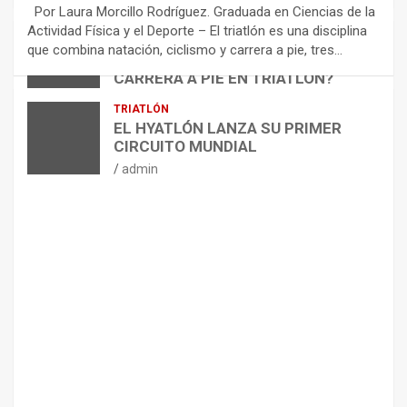
E
Por Laura Morcillo Rodríguez. Graduada en Ciencias de la
N
Actividad Física y el Deporte – El triatlón es una disciplina
D
ARTÍCULOS
TRIATLÓN
que combina natación, ciclismo y carrera a pie, tres…
¿CÓMO AFECTA EL CICLISMO A LA
A
CARRERA A PIE EN TRIATLÓN?
C
I
admin
TRIATLÓN
O
EL HYATLÓN LANZA SU PRIMER
N
CIRCUITO MUNDIAL
E
admin
S
P
A
R
A
E
L
M
A
N
T
E
N