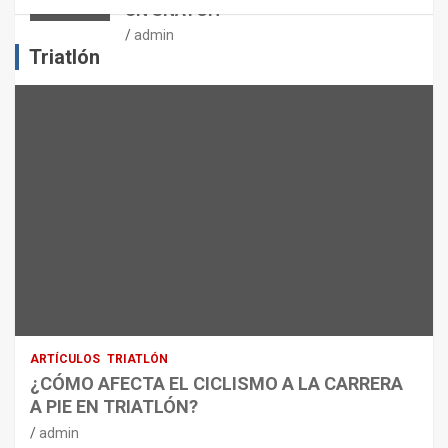
UN SNATCH
E
J
admin
E
Triatlón
R
C
I
C
I
O
F
Í
S
I
C
O
:
R
ARTÍCULOS
TRIATLÓN
E
¿CÓMO AFECTA EL CICLISMO A LA CARRERA
C
A PIE EN TRIATLÓN?
O
M
admin