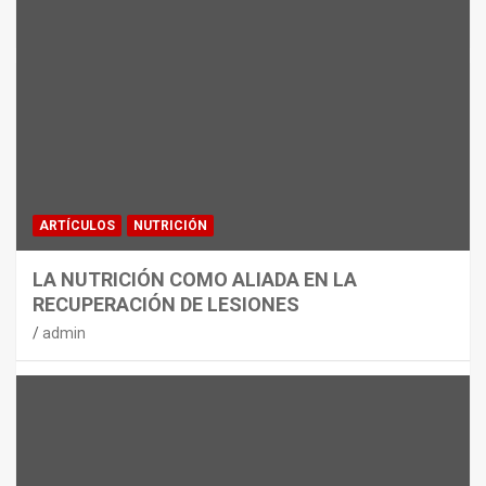
MATERIAL
CON DECATHLON, ESTE VERANO SE
JUEGA EN TRES CAMPOS
admin
ARTÍCULOS
NUTRICIÓN
LA NUTRICIÓN COMO ALIADA EN LA
RECUPERACIÓN DE LESIONES
admin