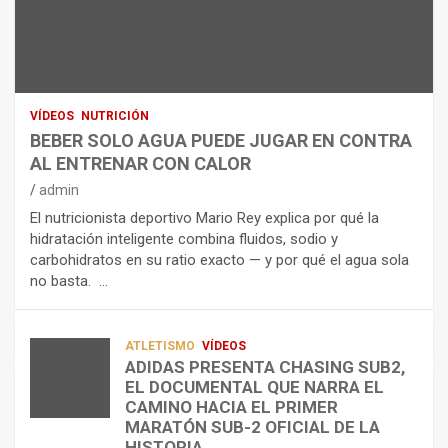
N
R
I
U
S
D
T
O
R
R
L
O
I
O
E
C
A
L
VÍDEOS
NUTRICIÓN
I
G
E
BEBER SOLO AGUA PUEDE JUGAR EN CONTRA
Ó
U
C
AL ENTRENAR CON CALOR
N
A
T
admin
C
P
R
El nutricionista deportivo Mario Rey explica por qué la
O
U
O
hidratación inteligente combina fluidos, sodio y
M
E
L
carbohidratos en su ratio exacto — y por qué el agua sola
O
D
Í
no basta. …
A
E
T
L
J
I
I
U
C
A
G
O
ATLETISMO
VÍDEOS
ADIDAS PRESENTA CHASING SUB2,
D
A
¿
EL DOCUMENTAL QUE NARRA EL
A
R
P
TRIATLÓN
CAMINO HACIA EL PRIMER
E
E
O
LA FETRI LANZA EL «HYATLON», LA
MARATÓN SUB-2 OFICIAL DE LA
N
N
R
NUEVA DISCIPLINA QUE CONECTA
HISTORIA