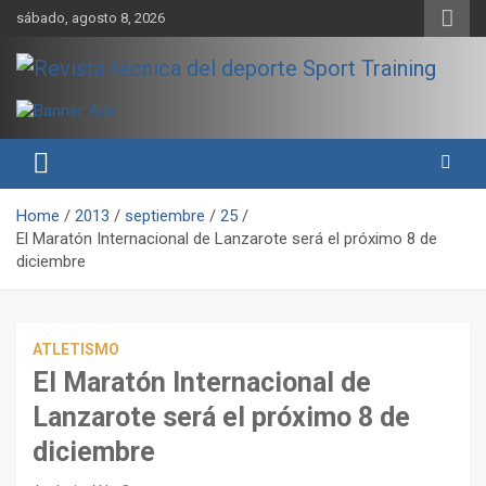
Skip
sábado, agosto 8, 2026
to
content
Sport Training es una web y revista especializada en deporte de
Revista técnica del deporte
rendimiento, nutrición y entrenamiento.
Sport Training
Home
2013
septiembre
25
El Maratón Internacional de Lanzarote será el próximo 8 de
diciembre
ATLETISMO
El Maratón Internacional de
Lanzarote será el próximo 8 de
diciembre