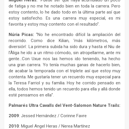
Miguel Heras:
“Puede ser que haya acumulado un poco
de fatiga y no me he notado bien en toda la carrera. Pero
estoy contento, lo he dado todo en la última parte así que
estoy satisfecho. Es una carrera muy especial, es mi
favorita y estoy muy contento con el resultado”.
Núria Picas:
“No he encontrado difícil la ampliación del
recorrido. Como dice Kilian, ‘más kilómetros, más
diversión’. La primera subida ha sido dura y hasta el Niu de
l’Àliga he ido a un ritmo cómodo, sin atropellarme, ante mi
gente…Con Uxue nos las hemos ido teniendo, ha hecho
una gran carrera. Yo tenía muchas ganas de hacerlo bien,
de acabar la temporada con el triplete así que estoy muy
contenta. Me gustaría tener un recuerdo muy especial para
la Teresa Farriol y su familia. Hoy he corrido pensado en
ella, todos hemos tenido un recuerdo para ella y allá donde
esté pensamos en ella”.
Palmarés Ultra Cavalls del Vent-Salomon Nature Trails:
2009
: Jessed Hernández / Corinne Favre
2010
: Miguel Angel Heras / Nerea Martínez