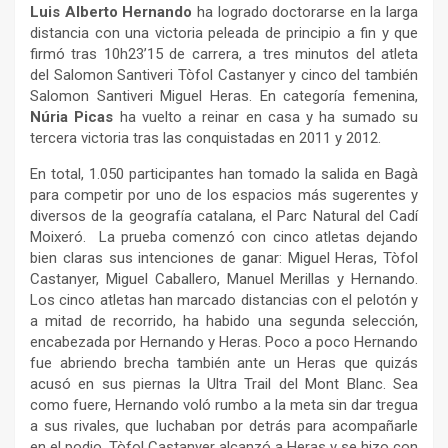
Luis Alberto Hernando
ha logrado doctorarse en la larga
distancia con una victoria peleada de principio a fin y que
firmó tras 10h23’15 de carrera, a tres minutos del atleta
del Salomon Santiveri Tòfol Castanyer y cinco del también
Salomon Santiveri Miguel Heras. En categoría femenina,
Núria Picas
ha vuelto a reinar en casa y ha sumado su
tercera victoria tras las conquistadas en 2011 y 2012.
En total, 1.050 participantes han tomado la salida en Bagà
para competir por uno de los espacios más sugerentes y
diversos de la geografía catalana, el Parc Natural del Cadí
Moixeró. La prueba comenzó con cinco atletas dejando
bien claras sus intenciones de ganar: Miguel Heras, Tòfol
Castanyer, Miguel Caballero, Manuel Merillas y Hernando.
Los cinco atletas han marcado distancias con el pelotón y
a mitad de recorrido, ha habido una segunda selección,
encabezada por Hernando y Heras. Poco a poco Hernando
fue abriendo brecha también ante un Heras que quizás
acusó en sus piernas la Ultra Trail del Mont Blanc. Sea
como fuere, Hernando voló rumbo a la meta sin dar tregua
a sus rivales, que luchaban por detrás para acompañarle
en el podio. Tòfol Castanyer alcanzó a Heras y se hizo con