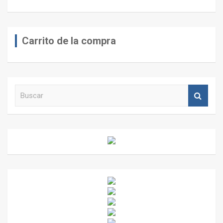
Carrito de la compra
B
u
s
c
a
r