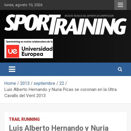
Skip
lunes, agosto 10, 2026
to
content
Sport Training es una web y revista especializada en deporte de
Revista técnica del deporte
rendimiento, nutrición y entrenamiento.
Sport Training
Home
2013
septiembre
22
Luis Alberto Hernando y Nuria Picas se coronan en la Ultra
Cavalls del Vent 2013
TRAIL RUNNING
Luis Alberto Hernando y Nuria