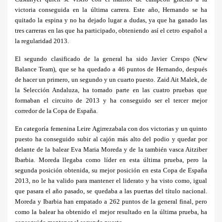
victoria conseguida en la última carrera. Este año, Hernando se ha
quitado la espina y no ha dejado lugar a dudas, ya que ha ganado las
tres carreras en las que ha participado, obteniendo así el cetro español a
la regularidad 2013.
El segundo clasificado de la general ha sido Javier Crespo (New
Balance Team), que se ha quedado a 46 puntos de Hernando, después
de hacer un primero, un segundo y un cuarto puesto. Zaid Ait Malek, de
la Selección Andaluza, ha tomado parte en las cuatro pruebas que
formaban el circuito de 2013 y ha conseguido ser el tercer mejor
corredor de la Copa de España.
En categoría femenina Leire Agirrezabala con dos victorias y un quinto
puesto ha conseguido subir al cajón más alto del podio y quedar por
delante de la balear Eva Maria Moreda y de la también vasca Aitziber
Ibarbia. Moreda llegaba como líder en esta última prueba, pero la
segunda posición obtenida, su mejor posición en esta Copa de España
2013, no le ha valido para mantener el liderato y ha visto como, igual
que pasara el año pasado, se quedaba a las puertas del título nacional.
Moreda y Ibarbia han empatado a 262 puntos de la general final, pero
como la balear ha obtenido el mejor resultado en la última prueba, ha