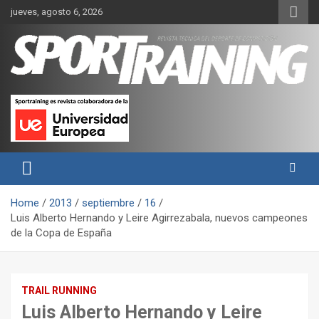
Skip
jueves, agosto 6, 2026
to
content
Sport Training es una web y revista especializada en deporte de
Revista técnica del deporte
rendimiento, nutrición y entrenamiento.
Sport Training
Home
2013
septiembre
16
Luis Alberto Hernando y Leire Agirrezabala, nuevos campeones
de la Copa de España
TRAIL RUNNING
Luis Alberto Hernando y Leire