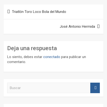
Navegación
Triatlón Toro Loco Bola del Mundo
de
entradas
José Antonio Hermida
Deja una respuesta
Lo siento, debes estar
conectado
para publicar un
comentario.
B
u
s
c
a