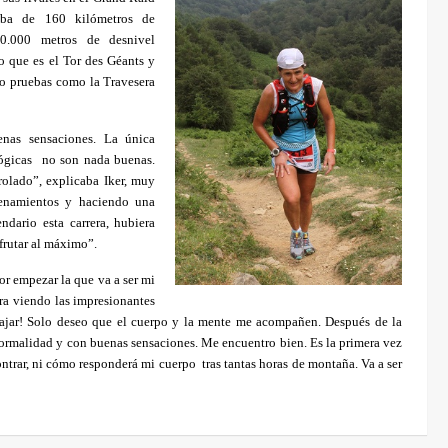
eba de 160 kilómetros de
0.000 metros de desnivel
lo que es el Tor des Géants y
do pruebas como la Travesera
nas sensaciones. La única
ógicas
no son nada buenas.
rolado”, explicaba Iker, muy
renamientos y haciendo una
dario esta carrera, hubiera
sfrutar al máximo”.
or empezar la que va a ser mi
ra viendo las impresionantes
ajar! Solo deseo que el cuerpo y la mente me acompañen. Después de la
normalidad y con buenas sensaciones. Me encuentro bien. Es la primera vez
ontrar, ni cómo responderá mi cuerpo
tras tantas horas de montaña. Va a ser