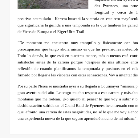
des Pyrenees, una pru
longitud y cerca de 1
positivo acumulado.
Karrera buscará la victoria en este reto mayúscu
que significaría la guinda a una temporada en la que también ha gana
de Picos de Europa o el Eiger Ultra Trail.
“De momento me encuentro muy tranquilo y físicamente con bue
preocupación que tengo ahora mismo es que las previsiones meteorol
Todo lo demás, lo que está en nuestras manos, más o menos está cont
satisfecho antes de la carrera porque “después de mis últimos ent
reflexión de cuando planificamos la temporada y pusimos en el calen
firmado por llegar a las vísperas con estas sensaciones. Voy a intentar di
Por su parte Nerea se mostraba ayer a su llegada a Courmayer “ansiosa p
gran aventura del año. Le tengo mucho respeto a esta carrera y más aho
montañas que me rodean. ¡No quiero ni pensar lo que voy a subir y b
deshidratación sufrida en el Grand Raid de Pyrenees he entrenado con 
que
afronto una carrera de estas magnitudes, no sé lo que me voy a enc
una experiencia nueva de la que seguro aprenderé mucho de mi misma”.