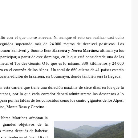
fío con el que no se atrevan. Ni aunque el reto sea realizar casi ocho
eguidos superando más de 24.000 metros de desnivel positivos. Los
Salomon Santiveri y Suunto
Iker Karrera y Nerea Martínez
ultiman ya los
participar, a partir de este domingo, en la que está considerada una de las
laneta: el Tor des Géants. O lo que es lo mismo: 330 kilómetros y 24.000
vo en el corazón de los Alpes.
Un total de 660 atletas de 41 países estarán
a cuarta edición de la carrera, en Courmayer, donde también será la llegada.
en esta carrera que tiene una duración máxima de siete días, en los que la
tapas, por lo que cada corredor deberá administrarse los descansos a lo
pasa por las faldas de los conocidos como los cuatro gigantes de los Alpes:
iso, Monte Rosa y Cervino.
 Nerea Martínez afrontan la
 grandes objetivos de la
la misma después de haberse
 sus rivales en el Grand Raid