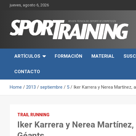
Skip
jueves, agosto 6, 2026
to
content
Sport Training es una web y revista especializada en deporte d
Revista técnica del
rendimiento, nutrición y entrenamiento.
ARTÍCULOS
FORMACIÓN
MATERIAL
SUSC
deporte Sport Training
CONTACTO
Home
2013
septiembre
5
Iker Karrera y Nerea Martínez, 
TRAIL RUNNING
Iker Karrera y Nerea Martínez, 
Géants