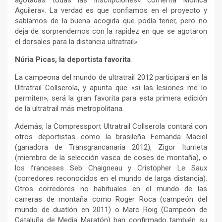
agotadas todas las inscripciones» comenta Mónica
Aguilera». La verdad es que confiamos en el proyecto y
sabíamos de la buena acogida que podía tener, pero no
deja de sorprendernos con la rapidez en que se agotaron
el dorsales para la distancia ultratrail».
Núria Picas, la deportista favorita
La campeona del mundo de ultratrail 2012 participará en la
Ultratrail Collserola, y apunta que «si las lesiones me lo
permiten», será la gran favorita para esta primera edición
de la ultratrail más metropolitana.
Además, la Compressport Ultratrail Collserola contará con
otros deportistas como la brasileña Fernanda Maciel
(ganadora de Transgrancanaria 2012), Zigor Iturrieta
(miembro de la selección vasca de coses de montaña), o
los franceses Seb Chaigneau y Cristopher Le Saux
(corredores reconocidos en el mundo de larga distancia).
Otros corredores no habituales en el mundo de las
carreras de montaña como Roger Roca (campeón del
mundo de duatlón en 2011) o Marc Roig (Campeón de
Cataluña de Media Maratón) han confirmado también su