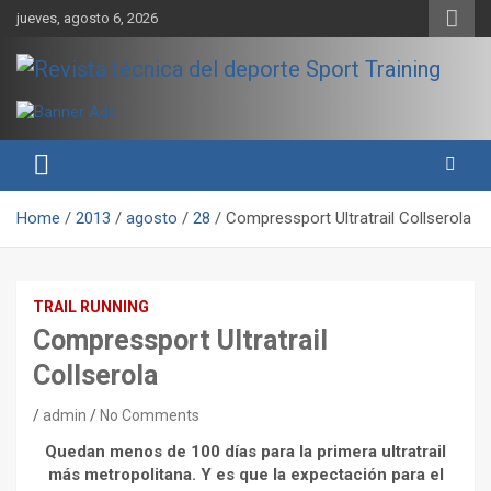
Skip
jueves, agosto 6, 2026
to
content
Sport Training es una web y revista especializada en deporte de
Revista técnica del deporte
rendimiento, nutrición y entrenamiento.
Sport Training
Home
2013
agosto
28
Compressport Ultratrail Collserola
TRAIL RUNNING
Compressport Ultratrail
Collserola
admin
No Comments
Quedan menos de 100 días para la primera ultratrail
más metropolitana. Y es que la expectación para el