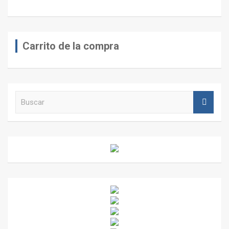
Carrito de la compra
B
u
s
c
a
r