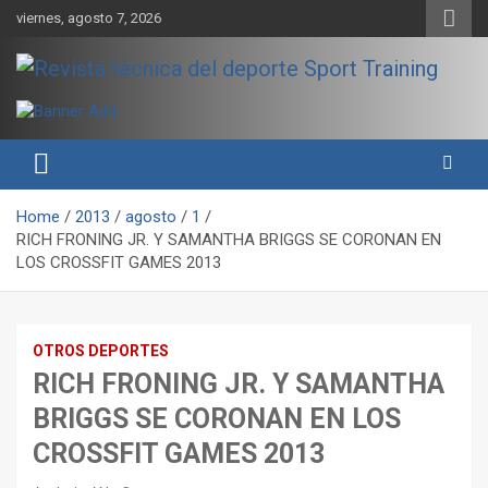
Skip
viernes, agosto 7, 2026
to
content
Sport Training es una web y revista especializada en deporte de
Revista técnica del deporte
rendimiento, nutrición y entrenamiento.
Sport Training
Home
2013
agosto
1
RICH FRONING JR. Y SAMANTHA BRIGGS SE CORONAN EN
LOS CROSSFIT GAMES 2013
OTROS DEPORTES
RICH FRONING JR. Y SAMANTHA
BRIGGS SE CORONAN EN LOS
CROSSFIT GAMES 2013