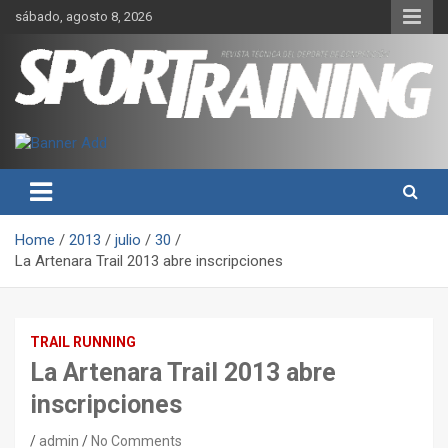
Skip
sábado, agosto 8, 2026
to
content
Sport Training es una web y revista especializada en deporte de
Revista técnica del deporte
rendimiento, nutrición y entrenamiento.
Sport Training
Home
2013
julio
30
La Artenara Trail 2013 abre inscripciones
TRAIL RUNNING
La Artenara Trail 2013 abre
inscripciones
admin
No Comments