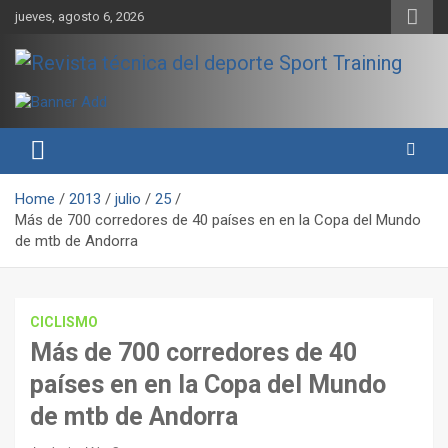
Skip
jueves, agosto 6, 2026
to
content
Sport Training es una web y revista especializada en deporte de
Revista técnica del deporte
rendimiento, nutrición y entrenamiento.
Sport Training
Home
2013
julio
25
Más de 700 corredores de 40 países en en la Copa del Mundo
de mtb de Andorra
CICLISMO
Más de 700 corredores de 40
países en en la Copa del Mundo
de mtb de Andorra