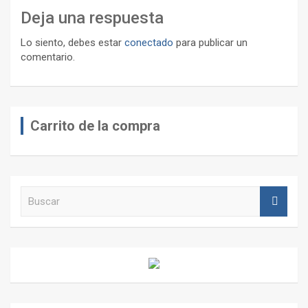
Deja una respuesta
Lo siento, debes estar
conectado
para publicar un
comentario.
Carrito de la compra
B
u
s
c
a
r