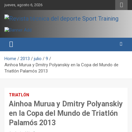
Skip
jueves, agosto 6, 2026
to
content
Sport Training es una web y revista especializada en deporte de
Revista técnica del deporte
rendimiento, nutrición y entrenamiento.
Sport Training
Home
2013
julio
9
Ainhoa Murua y Dmitry Polyanskiy en la Copa del Mundo de
Triatlón Palamós 2013
TRIATLÓN
Ainhoa Murua y Dmitry Polyanskiy
en la Copa del Mundo de Triatlón
Palamós 2013