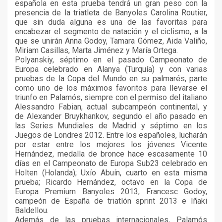
española en esta prueba tendrá un gran peso con la
presencia de la triatleta de Banyoles Carolina Routier,
que sin duda alguna es una de las favoritas para
encabezar el segmento de natación y el ciclismo, a la
que se unirán Anna Godoy, Tamara Gómez, Aida Valiño,
Miriam Casillas, Marta Jiménez y María Ortega.
Polyanskiy, séptimo en el pasado Campeonato de
Europa celebrado en Alanya (Turquía) y con varias
pruebas de la Copa del Mundo en su palmarés, parte
como uno de los máximos favoritos para llevarse el
triunfo en Palamós, siempre con el permiso del italiano
Alessandro Fabian, actual subcampeón continental, y
de Alexander Bruykhankov, segundo el año pasado en
las Series Mundiales de Madrid y séptimo en los
Juegos de Londres 2012. Entre los españoles, lucharán
por estar entre los mejores los jóvenes Vicente
Hernández, medalla de bronce hace escasamente 10
días en el Campeonato de Europa Sub23 celebrado en
Holten (Holanda); Uxío Abuín, cuarto en esta misma
prueba; Ricardo Hernández, octavo en la Copa de
Europa Premium Banyoles 2013; Francesc Godoy,
campeón de España de triatlón sprint 2013 e Iñaki
Baldellou.
Además de las pruebas internacionales, Palamós