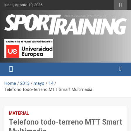
Skip
lunes, agosto 10, 2026
to
content
Sport Training es una web y revista especializada en deporte de
Revista técnica del deporte
rendimiento, nutrición y entrenamiento.
Sport Training
Home
2013
mayo
14
Telefono todo-terreno MTT Smart Multimedia
MATERIAL
Telefono todo-terreno MTT Smart