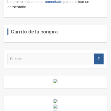
Lo siento, debes estar
conectado
para publicar un
comentario.
Carrito de la compra
B
u
s
c
a
r