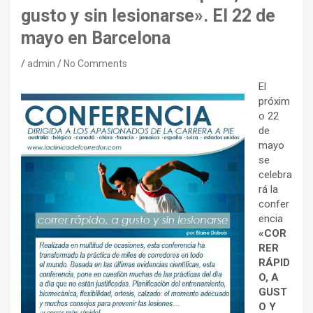
gusto y sin lesionarse». El 22 de
mayo en Barcelona
admin
No Comments
El
próxim
o 22
de
mayo
se
celebra
rá la
confer
encia
«COR
RER
RÁPID
O, A
GUST
O Y