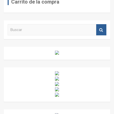
Carrito de la compra
B
u
s
c
a
r