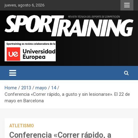
Skip
jueves, agosto 6, 2026
to
content
Sport Training es una web y revista especializada en deporte de
Revista técnica del deporte
rendimiento, nutrición y entrenamiento.
Sport Training
Home
2013
mayo
14
Conferencia «Correr rápido, a gusto y sin lesionarse». El 22 de
mayo en Barcelona
ATLETISMO
Conferencia «Correr rápido, a