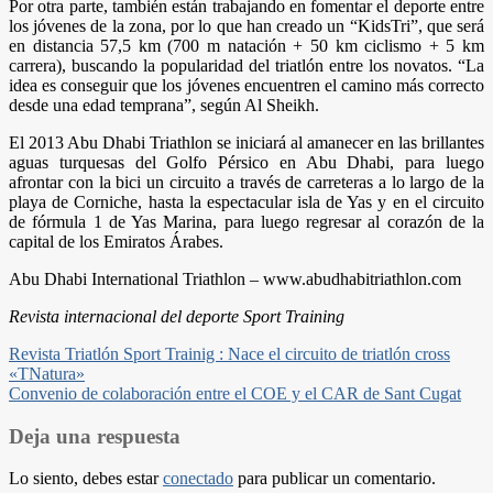
Por otra parte, también están trabajando en fomentar el deporte entre
los jóvenes de la zona, por lo que han creado un “KidsTri”, que será
en distancia 57,5 km (700 m natación + 50 km ciclismo + 5 km
carrera), buscando la popularidad del triatlón entre los novatos. “La
idea es conseguir que los jóvenes encuentren el camino más correcto
desde una edad temprana”, según Al Sheikh.
El 2013 Abu Dhabi Triathlon se iniciará al amanecer en las brillantes
aguas turquesas del Golfo Pérsico en Abu Dhabi, para luego
afrontar con la bici un circuito a través de carreteras a lo largo de la
playa de Corniche, hasta la espectacular isla de Yas y en el circuito
de fórmula 1 de Yas Marina, para luego regresar al corazón de la
capital de los Emiratos Árabes.
Abu Dhabi International Triathlon – www.abudhabitriathlon.com
Revista internacional del deporte Sport Training
Navegación
Revista Triatlón Sport Trainig : Nace el circuito de triatlón cross
«TNatura»
de
Convenio de colaboración entre el COE y el CAR de Sant Cugat
entradas
Deja una respuesta
Lo siento, debes estar
conectado
para publicar un comentario.