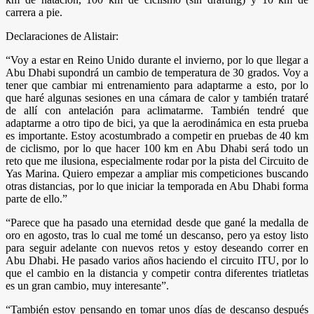
carrera a pie.
Declaraciones de Alistair:
“Voy a estar en Reino Unido durante el invierno, por lo que llegar a
Abu Dhabi supondrá un cambio de temperatura de 30 grados. Voy a
tener que cambiar mi entrenamiento para adaptarme a esto, por lo
que haré algunas sesiones en una cámara de calor y también trataré
de allí con antelación para aclimatarme. También tendré que
adaptarme a otro tipo de bici, ya que la aerodinámica en esta prueba
es importante. Estoy acostumbrado a competir en pruebas de 40 km
de ciclismo, por lo que hacer 100 km en Abu Dhabi será todo un
reto que me ilusiona, especialmente rodar por la pista del Circuito de
Yas Marina. Quiero empezar a ampliar mis competiciones buscando
otras distancias, por lo que iniciar la temporada en Abu Dhabi forma
parte de ello.”
“Parece que ha pasado una eternidad desde que gané la medalla de
oro en agosto, tras lo cual me tomé un descanso, pero ya estoy listo
para seguir adelante con nuevos retos y estoy deseando correr en
Abu Dhabi. He pasado varios años haciendo el circuito ITU, por lo
que el cambio en la distancia y competir contra diferentes triatletas
es un gran cambio, muy interesante”.
“También estoy pensando en tomar unos días de descanso después