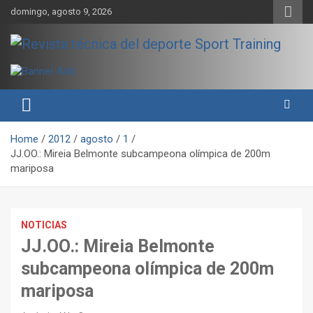
Skip
domingo, agosto 9, 2026
to
content
Sport Training es una web y revista especializada en deporte de
Revista técnica del deporte
rendimiento, nutrición y entrenamiento.
Sport Training
Home
2012
agosto
1
JJ.OO.: Mireia Belmonte subcampeona olímpica de 200m
mariposa
NOTICIAS
JJ.OO.: Mireia Belmonte
subcampeona olímpica de 200m
mariposa