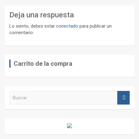
Deja una respuesta
Lo siento, debes estar
conectado
para publicar un
comentario.
Carrito de la compra
B
u
s
c
a
r