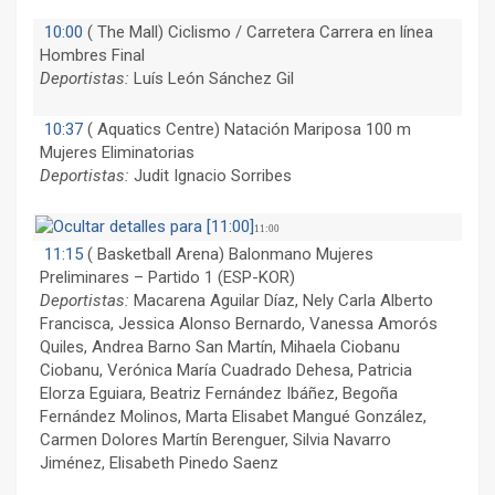
10:00
(
The Mall) Ciclismo / Carretera Carrera en línea
Hombres Final
Deportistas:
Luís León Sánchez Gil
10:37
(
Aquatics Centre) Natación Mariposa 100 m
Mujeres Eliminatorias
Deportistas:
Judit Ignacio Sorribes
11:00
11:15
(
Basketball Arena) Balonmano Mujeres
Preliminares – Partido 1 (ESP-KOR)
Deportistas:
Macarena Aguilar Díaz, Nely Carla Alberto
Francisca, Jessica Alonso Bernardo, Vanessa Amorós
Quiles, Andrea Barno San Martín, Mihaela Ciobanu
Ciobanu, Verónica María Cuadrado Dehesa, Patricia
Elorza Eguiara, Beatriz Fernández Ibáñez, Begoña
Fernández Molinos, Marta Elisabet Mangué González,
Carmen Dolores Martín Berenguer, Silvia Navarro
Jiménez, Elisabeth Pinedo Saenz