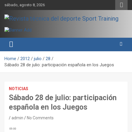
Skip
sábado, agosto 8, 2026
to
content
Sport Training es una web y revista especializada en deporte de
Revista técnica del deporte
rendimiento, nutrición y entrenamiento.
Sport Training
Home
2012
julio
28
Sábado 28 de julio: participación española en los Juegos
NOTICIAS
Sábado 28 de julio: participación
española en los Juegos
admin
No Comments
09:00