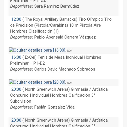
Preliminar – P1_D2
Deportistas:
Sara Ramírez Bermúdez
12:00
(
The Royal Artillery Barracks) Tiro Olímpico Tiro
de Precisión (Pistola/Carabina) 10 m Pistola Aire
Hombres Clasificación (1)
Deportistas:
Pablo Abensaid Carrera Vázquez
16:00
16:00
(
ExCel) Tenis de Mesa Individual Hombres
Preliminar – P1-D2
Deportistas:
Carlos David Machado Sobrados
20:00
20:00
(
North Greenwich Arena) Gimnasia / Artística
Concurso I Individual Hombres Calificación 3ª
Subdivisión
Deportistas:
Fabián González Vidal
20:00
(
North Greenwich Arena) Gimnasia / Artística
Concurso I Individual Hombres Calificación 3ª