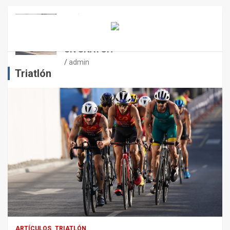
E
N
ARTÍCULOS
OTROS DEPORTES
ENTRENAMIENTO DE FUERZA:
E
PUNTOS CRÍTICOS A EVALUAR EN
L
UN SNATCH
E
J
admin
E
Triatlón
R
C
I
C
I
O
F
Í
S
I
C
O
:
R
ARTÍCULOS
TRIATLÓN