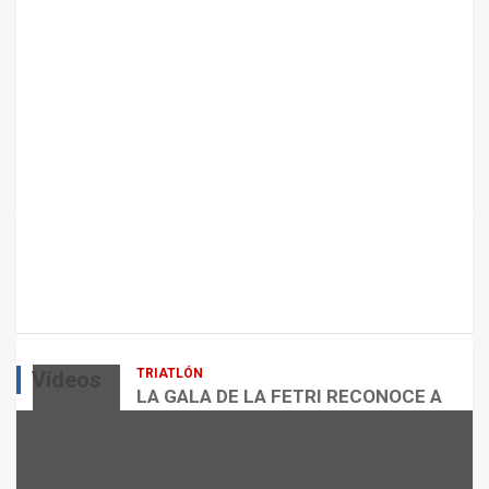
A
N
T
E
N
I
M
I
E
N
T
ARTÍCULOS
CICLISMO
O
ENTRENAMIENTOS DE SPRINTS EN
D
CICLISMO
E
L
admin
E
Q
TRIATLÓN
Vídeos
U
LA GALA DE LA FETRI RECONOCE A
I
LOS GRANDES REFERENTES DEL
L
TRIATLÓN ESPAÑOL
VÍDEOS
I
admin
B
NUTRICIÓN