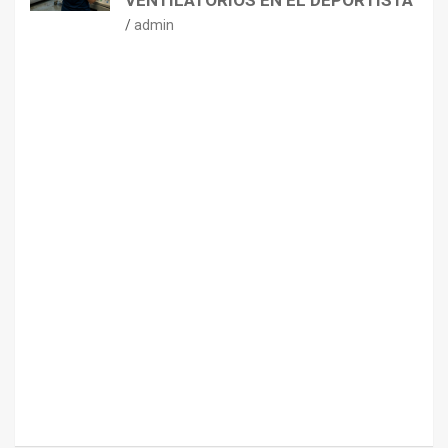
VENTILATORIOS EN EL DEPORTISTA
admin
CONSEJOS
NUTRICIÓN
H
I
D
R
A
T
A
C
I
Ó
N