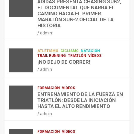
ADIDAS PRESENTA CHASING SUB2,
D
A
¿
EL DOCUMENTAL QUE NARRA EL
A
R
P
TRIATLÓN
CAMINO HACIA EL PRIMER
E
E
O
LA FETRI LANZA EL «HYATLON», LA
MARATÓN SUB-2 OFICIAL DE LA
N
N
R
NUEVA DISCIPLINA QUE CONECTA
HISTORIA
RESISTENCIA Y FITNESS
L
C
Q
admin
A
O
U
admin
R
N
É
E
T
?
ATLETISMO
CICLISMO
NATACIÓN
C
R
¿
TRAIL RUNNING
TRIATLÓN
VÍDEOS
U
A
C
¡NO DEJO DE CORRER!
P
A
U
admin
E
L
Á
R
E
N
A
N
D
FORMACIÓN
VÍDEOS
C
T
O
ENTRENAMIENTO DE LA FUERZA EN
I
R
,
TRIATLÓN: DESDE LA INICIACIÓN
Ó
E
C
HASTA EL ALTO RENDIMIENTO
N
N
Ó
admin
D
A
M
E
R
O
L
C
,
FORMACIÓN
VÍDEOS