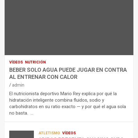
ARTÍCULOS
B
R
E
I
NUTRICIÓN
L
B
O
A
E
H
N
R
I
U
S
D
T
O
R
R
L
O
I
O
E
C
A
L
VÍDEOS
NUTRICIÓN
I
G
E
BEBER SOLO AGUA PUEDE JUGAR EN CONTRA
Ó
U
C
AL ENTRENAR CON CALOR
N
A
T
admin
C
P
R
El nutricionista deportivo Mario Rey explica por qué la
O
U
O
hidratación inteligente combina fluidos, sodio y
M
E
L
carbohidratos en su ratio exacto — y por qué el agua sola
O
D
Í
no basta. …
A
E
T
L
J
I
I
U
C
A
G
O
ATLETISMO
VÍDEOS