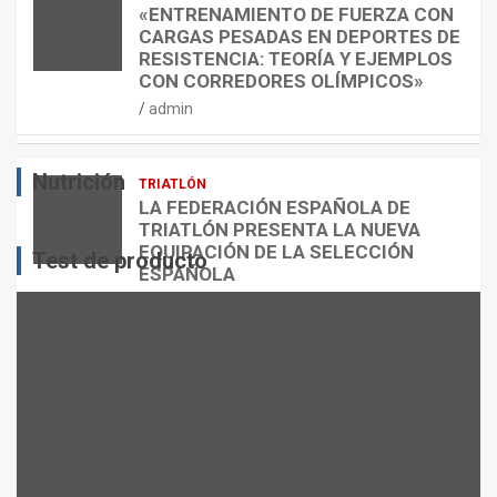
E
O
C
«ENTRENAMIENTO DE FUERZA CON
S
N
U
CARGAS PESADAS EN DEPORTES DE
I
C
Á
RESISTENCIA: TEORÍA Y EJEMPLOS
O
A
N
CON CORREDORES OLÍMPICOS»
N
L
T
admin
E
O
O
S
R
?
Nutrición
TRIATLÓN
admin
admin
admin
LA FEDERACIÓN ESPAÑOLA DE
TRIATLÓN PRESENTA LA NUEVA
EQUIPACIÓN DE LA SELECCIÓN
Test de producto
ESPAÑOLA
admin