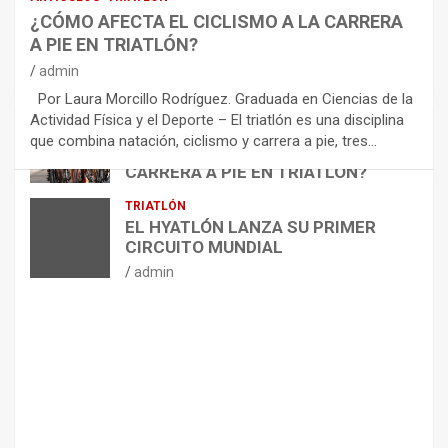
E
¿CÓMO AFECTA EL CICLISMO A LA CARRERA
C
A PIE EN TRIATLÓN?
O
M
admin
E
Por Laura Morcillo Rodríguez. Graduada en Ciencias de la
N
Actividad Física y el Deporte – El triatlón es una disciplina
D
ARTÍCULOS
TRIATLÓN
que combina natación, ciclismo y carrera a pie, tres…
¿CÓMO AFECTA EL CICLISMO A LA
A
CARRERA A PIE EN TRIATLÓN?
C
I
admin
TRIATLÓN
O
EL HYATLÓN LANZA SU PRIMER
N
CIRCUITO MUNDIAL
E
admin
S
P
A
R
A
E
L
M