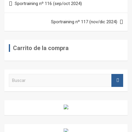
Sportraining nº 116 (sep/oct 2024)
de
entradas
Sportraining nº 117 (nov/dic 2024)
Carrito de la compra
B
u
s
c
a
r