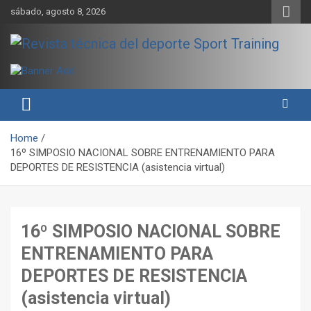
Skip
sábado, agosto 8, 2026
to
content
Sport Training es una web y revista especializada en deporte de
Revista técnica del deporte
rendimiento, nutrición y entrenamiento.
Sport Training
Home
16º SIMPOSIO NACIONAL SOBRE ENTRENAMIENTO PARA
DEPORTES DE RESISTENCIA (asistencia virtual)
16º SIMPOSIO NACIONAL SOBRE
ENTRENAMIENTO PARA
DEPORTES DE RESISTENCIA
(asistencia virtual)