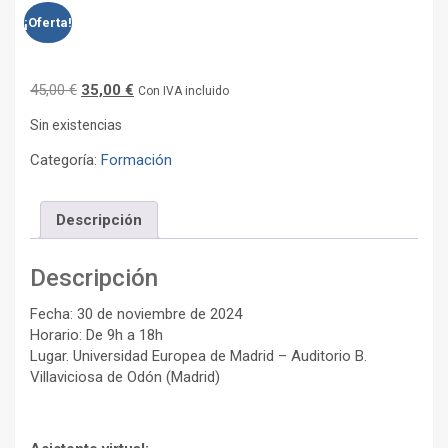
¡Oferta!
El
El
45,00
€
35,00
€
Con IVA incluido
precio
precio
Sin existencias
original
actual
era:
es:
Categoría:
Formación
45,00 €.
35,00 €.
Descripción
Descripción
Fecha: 30 de noviembre de 2024
Horario: De 9h a 18h
Lugar. Universidad Europea de Madrid – Auditorio B.
Villaviciosa de Odón (Madrid)