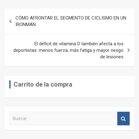
Navegación
CÓMO AFRONTAR EL SEGMENTO DE CICLISMO EN UN
de
IRONMAN
entradas
El déficit de vitamina D también afecta a los
deportistas: menos fuerza, más fatiga y mayor riesgo
de lesiones
Carrito de la compra
B
u
s
c