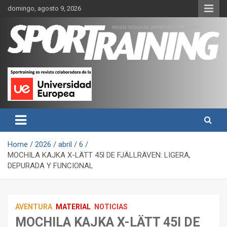
Skip
domingo, agosto 9, 2026
to
content
Sport Training es una web y revista especializada en deporte de
Revista técnica del deporte
rendimiento, nutrición y entrenamiento.
Sport Training
Home
2026
abril
6
MOCHILA KAJKA X-LÄTT 45l DE FJÄLLRÄVEN: LIGERA,
DEPURADA Y FUNCIONAL
AVENTURA
MATERIAL
NOTICIAS
MOCHILA KAJKA X-LÄTT 45l DE