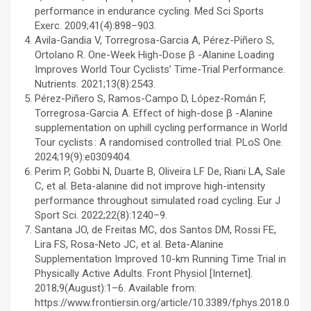
performance in endurance cycling. Med Sci Sports
Exerc. 2009;41(4):898–903.
Avila-Gandia V, Torregrosa-Garcia A, Pérez-Piñero S,
Ortolano R. One-Week High-Dose β -Alanine Loading
Improves World Tour Cyclists’ Time-Trial Performance.
Nutrients. 2021;13(8):2543.
Pérez-Piñero S, Ramos-Campo D, López-Román F,
Torregrosa-Garcia A. Effect of high-dose β -Alanine
supplementation on uphill cycling performance in World
Tour cyclists : A randomised controlled trial. PLoS One.
2024;19(9):e0309404.
Perim P, Gobbi N, Duarte B, Oliveira LF De, Riani LA, Sale
C, et al. Beta-alanine did not improve high-intensity
performance throughout simulated road cycling. Eur J
Sport Sci. 2022;22(8):1240–9.
Santana JO, de Freitas MC, dos Santos DM, Rossi FE,
Lira FS, Rosa-Neto JC, et al. Beta-Alanine
Supplementation Improved 10-km Running Time Trial in
Physically Active Adults. Front Physiol [Internet].
2018;9(August):1–6. Available from:
https://www.frontiersin.org/article/10.3389/fphys.2018.0