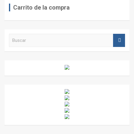
Carrito de la compra
B
u
s
c
a
r