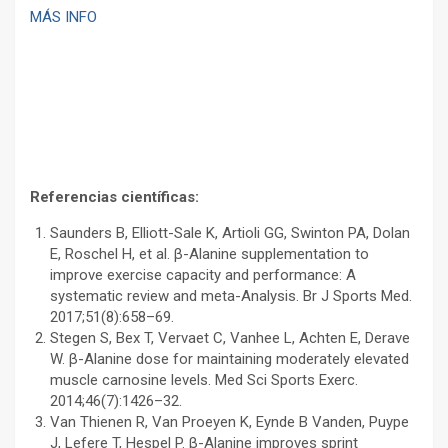
MÁS INFO
–
Referencias científicas:
Saunders B, Elliott-Sale K, Artioli GG, Swinton PA, Dolan
E, Roschel H, et al. β-Alanine supplementation to
improve exercise capacity and performance: A
systematic review and meta-Analysis. Br J Sports Med.
2017;51(8):658–69.
Stegen S, Bex T, Vervaet C, Vanhee L, Achten E, Derave
W. β-Alanine dose for maintaining moderately elevated
muscle carnosine levels. Med Sci Sports Exerc.
2014;46(7):1426–32.
Van Thienen R, Van Proeyen K, Eynde B Vanden, Puype
J, Lefere T, Hespel P. β-Alanine improves sprint