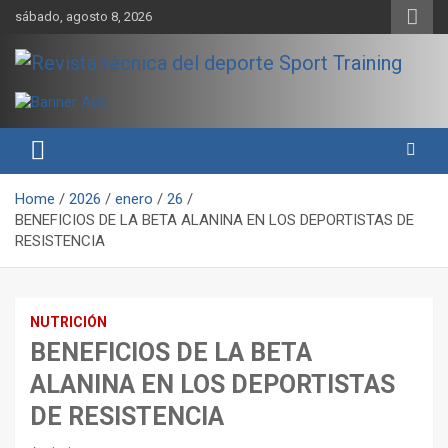
Skip
sábado, agosto 8, 2026
to
content
Sport Training es una web y revista especializada en deporte de
Revista técnica del deporte
rendimiento, nutrición y entrenamiento.
Sport Training
Home
2026
enero
26
BENEFICIOS DE LA BETA ALANINA EN LOS DEPORTISTAS DE
RESISTENCIA
NUTRICIÓN
BENEFICIOS DE LA BETA
ALANINA EN LOS DEPORTISTAS
DE RESISTENCIA