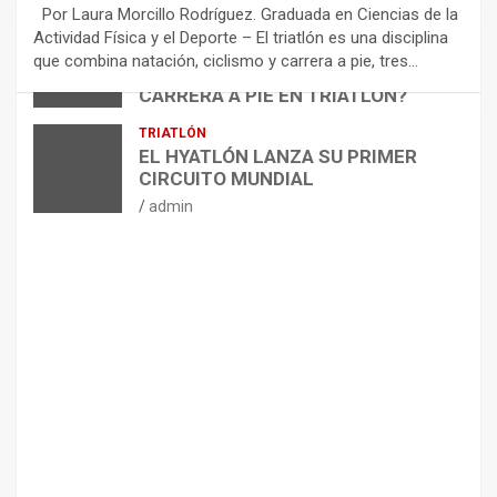
E
Por Laura Morcillo Rodríguez. Graduada en Ciencias de la
N
Actividad Física y el Deporte – El triatlón es una disciplina
D
ARTÍCULOS
TRIATLÓN
que combina natación, ciclismo y carrera a pie, tres…
¿CÓMO AFECTA EL CICLISMO A LA
A
CARRERA A PIE EN TRIATLÓN?
C
I
admin
TRIATLÓN
O
EL HYATLÓN LANZA SU PRIMER
N
CIRCUITO MUNDIAL
E
admin
S
P
A
R
A
E
L
M
A
N
T
E
N