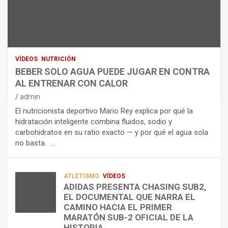
N
R
I
U
S
D
T
O
R
R
L
O
I
O
E
C
A
L
VÍDEOS
NUTRICIÓN
I
G
E
BEBER SOLO AGUA PUEDE JUGAR EN CONTRA
Ó
U
C
AL ENTRENAR CON CALOR
N
A
T
admin
C
P
R
El nutricionista deportivo Mario Rey explica por qué la
O
U
O
hidratación inteligente combina fluidos, sodio y
M
E
L
carbohidratos en su ratio exacto — y por qué el agua sola
O
D
Í
no basta. …
A
E
T
L
J
I
I
U
C
A
G
O
ATLETISMO
VÍDEOS
ADIDAS PRESENTA CHASING SUB2,
D
A
¿
EL DOCUMENTAL QUE NARRA EL
A
R
P
TRIATLÓN
CAMINO HACIA EL PRIMER
E
E
O
LA FETRI LANZA EL «HYATLON», LA
MARATÓN SUB-2 OFICIAL DE LA
N
N
R
NUEVA DISCIPLINA QUE CONECTA
HISTORIA