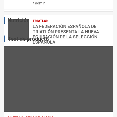
admin
E
O
O
S
R
?
Nutrición
TRIATLÓN
admin
admin
admin
LA FEDERACIÓN ESPAÑOLA DE
TRIATLÓN PRESENTA LA NUEVA
EQUIPACIÓN DE LA SELECCIÓN
Test de producto
ESPAÑOLA
admin