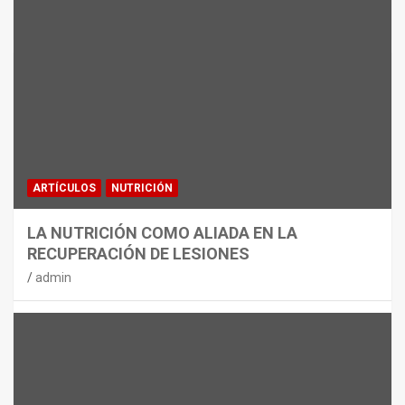
MATERIAL
CON DECATHLON, ESTE VERANO SE
JUEGA EN TRES CAMPOS
admin
ARTÍCULOS
NUTRICIÓN
LA NUTRICIÓN COMO ALIADA EN LA
RECUPERACIÓN DE LESIONES
admin