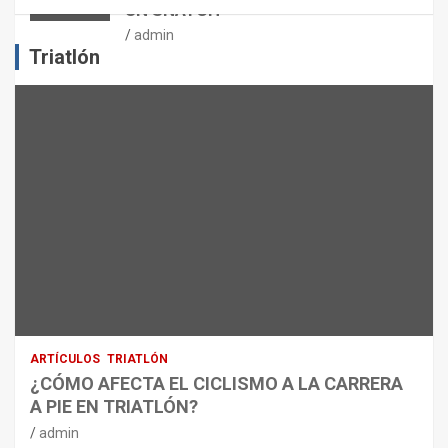
UN SNATCH
E
J
admin
E
Triatlón
R
C
I
C
I
O
F
Í
S
I
C
O
:
R
ARTÍCULOS
TRIATLÓN
E
¿CÓMO AFECTA EL CICLISMO A LA CARRERA
C
A PIE EN TRIATLÓN?
O
M
admin