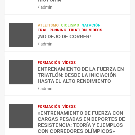
RESISTENCIA Y FITNESS
L
C
Q
admin
A
O
U
admin
R
N
É
E
T
?
ATLETISMO
CICLISMO
NATACIÓN
C
R
¿
TRAIL RUNNING
TRIATLÓN
VÍDEOS
U
A
C
¡NO DEJO DE CORRER!
P
A
U
admin
E
L
Á
R
E
N
A
N
D
FORMACIÓN
VÍDEOS
C
T
O
ENTRENAMIENTO DE LA FUERZA EN
I
R
,
TRIATLÓN: DESDE LA INICIACIÓN
Ó
E
C
HASTA EL ALTO RENDIMIENTO
N
N
Ó
admin
D
A
M
E
R
O
L
C
,
FORMACIÓN
VÍDEOS
E
O
C
«ENTRENAMIENTO DE FUERZA CON
S
N
U
CARGAS PESADAS EN DEPORTES DE
I
C
Á
RESISTENCIA: TEORÍA Y EJEMPLOS
O
A
N
CON CORREDORES OLÍMPICOS»
N
L
T