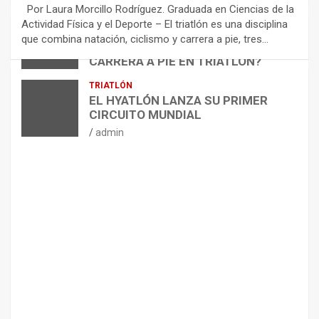
E
Por Laura Morcillo Rodríguez. Graduada en Ciencias de la
N
Actividad Física y el Deporte – El triatlón es una disciplina
D
ARTÍCULOS
TRIATLÓN
que combina natación, ciclismo y carrera a pie, tres…
¿CÓMO AFECTA EL CICLISMO A LA
A
CARRERA A PIE EN TRIATLÓN?
C
I
admin
TRIATLÓN
O
EL HYATLÓN LANZA SU PRIMER
N
CIRCUITO MUNDIAL
E
admin
S
P
A
R
A
E
L
M
A
N
T
E
N