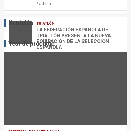
admin
E
O
O
S
R
?
Nutrición
TRIATLÓN
admin
admin
admin
LA FEDERACIÓN ESPAÑOLA DE
TRIATLÓN PRESENTA LA NUEVA
EQUIPACIÓN DE LA SELECCIÓN
Test de producto
ESPAÑOLA
admin