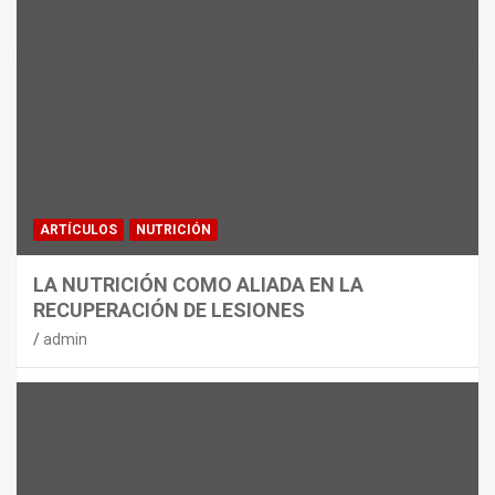
MATERIAL
CON DECATHLON, ESTE VERANO SE
JUEGA EN TRES CAMPOS
admin
ARTÍCULOS
NUTRICIÓN
LA NUTRICIÓN COMO ALIADA EN LA
RECUPERACIÓN DE LESIONES
admin