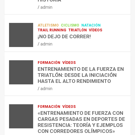
RESISTENCIA Y FITNESS
L
C
Q
admin
A
O
U
admin
R
N
É
E
T
?
ATLETISMO
CICLISMO
NATACIÓN
C
R
¿
TRAIL RUNNING
TRIATLÓN
VÍDEOS
U
A
C
¡NO DEJO DE CORRER!
P
A
U
admin
E
L
Á
R
E
N
A
N
D
FORMACIÓN
VÍDEOS
C
T
O
ENTRENAMIENTO DE LA FUERZA EN
I
R
,
TRIATLÓN: DESDE LA INICIACIÓN
Ó
E
C
HASTA EL ALTO RENDIMIENTO
N
N
Ó
admin
D
A
M
E
R
O
L
C
,
FORMACIÓN
VÍDEOS
E
O
C
«ENTRENAMIENTO DE FUERZA CON
S
N
U
CARGAS PESADAS EN DEPORTES DE
I
C
Á
RESISTENCIA: TEORÍA Y EJEMPLOS
O
A
N
CON CORREDORES OLÍMPICOS»
N
L
T