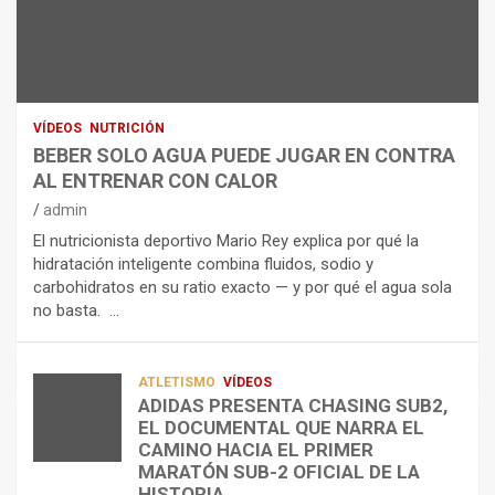
N
R
I
U
S
D
T
O
R
R
L
O
I
O
E
C
A
L
VÍDEOS
NUTRICIÓN
I
G
E
BEBER SOLO AGUA PUEDE JUGAR EN CONTRA
Ó
U
C
AL ENTRENAR CON CALOR
N
A
T
admin
C
P
R
El nutricionista deportivo Mario Rey explica por qué la
O
U
O
hidratación inteligente combina fluidos, sodio y
M
E
L
carbohidratos en su ratio exacto — y por qué el agua sola
O
D
Í
no basta. …
A
E
T
L
J
I
I
U
C
A
G
O
ATLETISMO
VÍDEOS
ADIDAS PRESENTA CHASING SUB2,
D
A
¿
EL DOCUMENTAL QUE NARRA EL
A
R
P
TRIATLÓN
CAMINO HACIA EL PRIMER
E
E
O
LA FETRI LANZA EL «HYATLON», LA
MARATÓN SUB-2 OFICIAL DE LA
N
N
R
NUEVA DISCIPLINA QUE CONECTA
HISTORIA