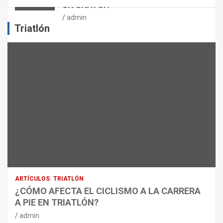
UN SNATCH
E
J
admin
E
Triatlón
R
C
I
C
I
O
F
Í
S
I
C
O
:
R
ARTÍCULOS
TRIATLÓN
E
¿CÓMO AFECTA EL CICLISMO A LA CARRERA
C
A PIE EN TRIATLÓN?
O
M
admin