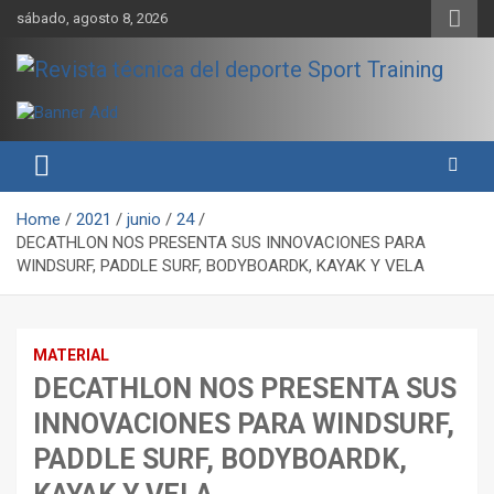
Skip
sábado, agosto 8, 2026
to
content
Sport Training es una web y revista especializada en deporte de
Revista técnica del deporte
rendimiento, nutrición y entrenamiento.
Sport Training
Home
2021
junio
24
DECATHLON NOS PRESENTA SUS INNOVACIONES PARA
WINDSURF, PADDLE SURF, BODYBOARDK, KAYAK Y VELA
MATERIAL
DECATHLON NOS PRESENTA SUS
INNOVACIONES PARA WINDSURF,
PADDLE SURF, BODYBOARDK,