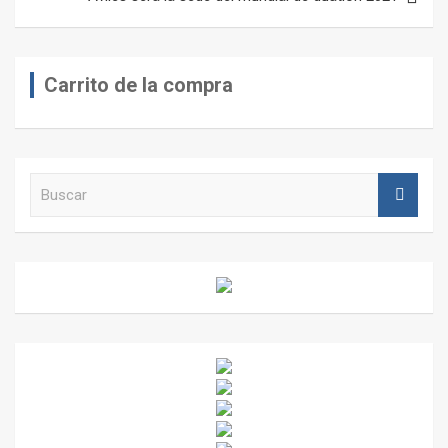
Carrito de la compra
B
u
s
c
a
r