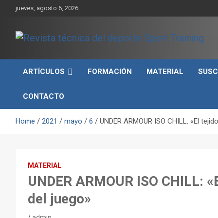
Skip
jueves, agosto 6, 2026
to
content
Sport Training es una web y revista especializada en deporte d
Revista técnica del
rendimiento, nutrición y entrenamiento.
ARTÍCULOS
FORMACIÓN
MATERIAL
SUSC
deporte Sport Training
CONTACTO
Home
2021
mayo
6
UNDER ARMOUR ISO CHILL: «El tejido 
MATERIAL
UNDER ARMOUR ISO CHILL: «El 
del juego»
admin