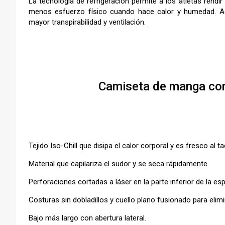
La tecnología de refrigeración permite a los atletas ren
menos esfuerzo físico cuando hace calor y humedad. Ade
mayor transpirabilidad y ventilación.
–
Camiseta de manga cort
Tejido Iso-Chill que disipa el calor corporal y es fresco al ta
Material que capilariza el sudor y se seca rápidamente.
Perforaciones cortadas a láser en la parte inferior de la es
Costuras sin dobladillos y cuello plano fusionado para elimi
Bajo más largo con abertura lateral.