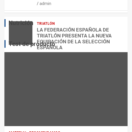
admin
E
O
O
S
R
?
Nutrición
TRIATLÓN
admin
admin
admin
LA FEDERACIÓN ESPAÑOLA DE
TRIATLÓN PRESENTA LA NUEVA
EQUIPACIÓN DE LA SELECCIÓN
Test de producto
ESPAÑOLA
admin