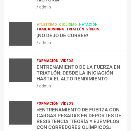
RESISTENCIA Y FITNESS
L
C
Q
admin
A
O
U
admin
R
N
É
E
T
?
ATLETISMO
CICLISMO
NATACIÓN
C
R
¿
TRAIL RUNNING
TRIATLÓN
VÍDEOS
U
A
C
¡NO DEJO DE CORRER!
P
A
U
admin
E
L
Á
R
E
N
A
N
D
FORMACIÓN
VÍDEOS
C
T
O
ENTRENAMIENTO DE LA FUERZA EN
I
R
,
TRIATLÓN: DESDE LA INICIACIÓN
Ó
E
C
HASTA EL ALTO RENDIMIENTO
N
N
Ó
admin
D
A
M
E
R
O
L
C
,
FORMACIÓN
VÍDEOS
E
O
C
«ENTRENAMIENTO DE FUERZA CON
S
N
U
CARGAS PESADAS EN DEPORTES DE
I
C
Á
RESISTENCIA: TEORÍA Y EJEMPLOS
O
A
N
CON CORREDORES OLÍMPICOS»
N
L
T