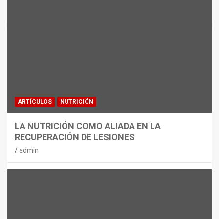
MATERIAL
CON DECATHLON, ESTE VERANO SE
JUEGA EN TRES CAMPOS
admin
ARTÍCULOS
NUTRICIÓN
LA NUTRICIÓN COMO ALIADA EN LA
RECUPERACIÓN DE LESIONES
admin