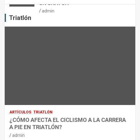
UN SNATCH
E
J
admin
E
Triatlón
R
C
I
C
I
O
F
Í
S
I
C
O
:
R
ARTÍCULOS
TRIATLÓN
E
¿CÓMO AFECTA EL CICLISMO A LA CARRERA
C
A PIE EN TRIATLÓN?
O
M
admin