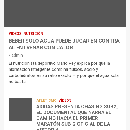
N
R
I
U
S
D
T
O
R
R
L
O
I
O
E
C
A
L
VÍDEOS
NUTRICIÓN
I
G
E
BEBER SOLO AGUA PUEDE JUGAR EN CONTRA
Ó
U
C
AL ENTRENAR CON CALOR
N
A
T
admin
C
P
R
El nutricionista deportivo Mario Rey explica por qué la
O
U
O
hidratación inteligente combina fluidos, sodio y
M
E
L
carbohidratos en su ratio exacto — y por qué el agua sola
O
D
Í
no basta. …
A
E
T
L
J
I
I
U
C
A
G
O
ATLETISMO
VÍDEOS
ADIDAS PRESENTA CHASING SUB2,
D
A
¿
EL DOCUMENTAL QUE NARRA EL
A
R
P
TRIATLÓN
CAMINO HACIA EL PRIMER
E
E
O
LA FETRI LANZA EL «HYATLON», LA
MARATÓN SUB-2 OFICIAL DE LA
N
N
R
NUEVA DISCIPLINA QUE CONECTA
HISTORIA