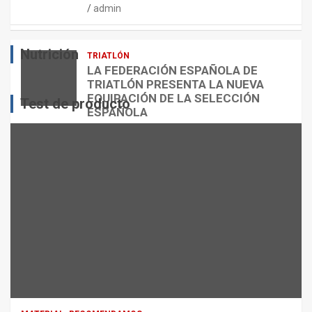
admin
E
O
O
S
R
?
Nutrición
TRIATLÓN
admin
admin
admin
LA FEDERACIÓN ESPAÑOLA DE
TRIATLÓN PRESENTA LA NUEVA
EQUIPACIÓN DE LA SELECCIÓN
Test de producto
ESPAÑOLA
admin