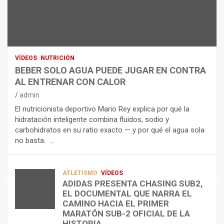
N
R
I
U
S
D
T
O
R
R
L
O
I
O
E
C
A
L
VÍDEOS
NUTRICIÓN
I
G
E
BEBER SOLO AGUA PUEDE JUGAR EN CONTRA
Ó
U
C
AL ENTRENAR CON CALOR
N
A
T
admin
C
P
R
El nutricionista deportivo Mario Rey explica por qué la
O
U
O
hidratación inteligente combina fluidos, sodio y
M
E
L
carbohidratos en su ratio exacto — y por qué el agua sola
O
D
Í
no basta. …
A
E
T
L
J
I
I
U
C
A
G
O
ATLETISMO
VÍDEOS
ADIDAS PRESENTA CHASING SUB2,
D
A
¿
EL DOCUMENTAL QUE NARRA EL
A
R
P
TRIATLÓN
CAMINO HACIA EL PRIMER
E
E
O
LA FETRI LANZA EL «HYATLON», LA
MARATÓN SUB-2 OFICIAL DE LA
N
N
R
NUEVA DISCIPLINA QUE CONECTA
HISTORIA