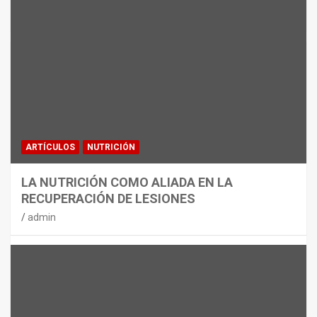
MATERIAL
CON DECATHLON, ESTE VERANO SE
JUEGA EN TRES CAMPOS
admin
ARTÍCULOS
NUTRICIÓN
LA NUTRICIÓN COMO ALIADA EN LA
RECUPERACIÓN DE LESIONES
admin