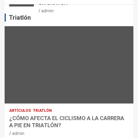
UN SNATCH
E
J
admin
E
Triatlón
R
C
I
C
I
O
F
Í
S
I
C
O
:
R
ARTÍCULOS
TRIATLÓN
E
¿CÓMO AFECTA EL CICLISMO A LA CARRERA
C
A PIE EN TRIATLÓN?
O
M
admin