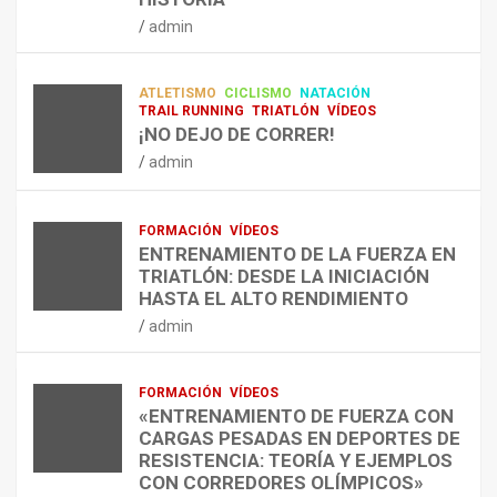
RESISTENCIA Y FITNESS
L
C
Q
admin
A
O
U
admin
R
N
É
E
T
?
ATLETISMO
CICLISMO
NATACIÓN
C
R
¿
TRAIL RUNNING
TRIATLÓN
VÍDEOS
U
A
C
¡NO DEJO DE CORRER!
P
A
U
admin
E
L
Á
R
E
N
A
N
D
FORMACIÓN
VÍDEOS
C
T
O
ENTRENAMIENTO DE LA FUERZA EN
I
R
,
TRIATLÓN: DESDE LA INICIACIÓN
Ó
E
C
HASTA EL ALTO RENDIMIENTO
N
N
Ó
admin
D
A
M
E
R
O
L
C
,
FORMACIÓN
VÍDEOS
E
O
C
«ENTRENAMIENTO DE FUERZA CON
S
N
U
CARGAS PESADAS EN DEPORTES DE
I
C
Á
RESISTENCIA: TEORÍA Y EJEMPLOS
O
A
N
CON CORREDORES OLÍMPICOS»
N
L
T