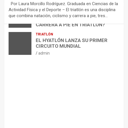
E
Por Laura Morcillo Rodríguez. Graduada en Ciencias de la
N
Actividad Física y el Deporte – El triatlón es una disciplina
D
ARTÍCULOS
TRIATLÓN
que combina natación, ciclismo y carrera a pie, tres…
¿CÓMO AFECTA EL CICLISMO A LA
A
CARRERA A PIE EN TRIATLÓN?
C
I
admin
TRIATLÓN
O
EL HYATLÓN LANZA SU PRIMER
N
CIRCUITO MUNDIAL
E
admin
S
P
A
R
A
E
L
M
A
N
T
E
N