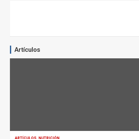
L
E
J
E
R
C
Artículos
I
C
I
O
F
Í
S
I
C
O
:
ARTÍCULOS
NUTRICIÓN