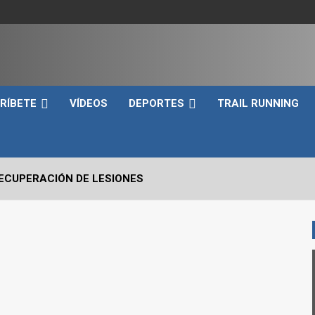
e
RÍBETE
VÍDEOS
DEPORTES
TRAIL RUNNING
RECUPERACIÓN DE LESIONES
VO2max Y LOS UMBRALES VENTILATORIOS EN EL DEPORTIST
 CRÍTICOS A EVALUAR EN UN SNATCH
RRERA A PIE EN TRIATLÓN?