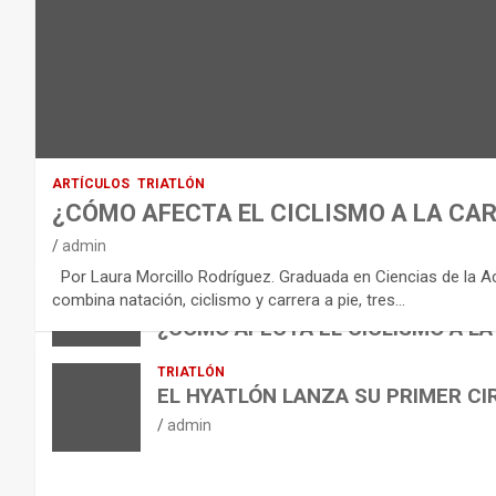
D
E
L
E
Q
U
I
ARTÍCULOS
TRIATLÓN
L
¿CÓMO AFECTA EL CICLISMO A LA CAR
I
VÍDEOS
admin
B
NUTRICIÓN
Por Laura Morcillo Rodríguez. Graduada en Ciencias de la Activ
B
R
ARTÍCULOS
combina natación, ciclismo y carrera a pie, tres…
ARTÍCULOS
TRIATLÓN
E
I
NUTRICIÓN
¿CÓMO AFECTA EL CICLISMO A LA
L
B
O
admin
TRIATLÓN
A
E
H
EL HYATLÓN LANZA SU PRIMER CI
N
R
I
admin
U
S
D
T
O
R
R
L
O