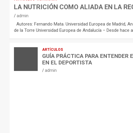
R
LA NUTRICIÓN COMO ALIADA EN LA RE
E
admin
C
Autores: Fernando Mata. Universidad Europea de Madrid, And
O
de la Torre Universidad Europea de Andalucía – Desde hace a
M
E
ARTÍCULOS
N
GUÍA PRÁCTICA PARA ENTENDER 
D
EN EL DEPORTISTA
A
admin
C
I
O
N
E
S
P
A