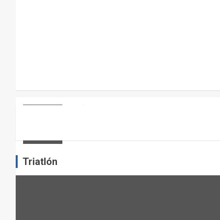
R
A
E
L
M
A
N
T
E
ARTÍCULOS
OTROS DEPORTES
ENTRENAMIENTO DE FUERZA: PUN
N
I
admin
M
I
Triatlón
E
N
T
O