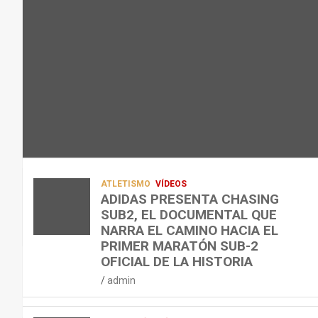
L
C
Q
admin
A
O
U
R
N
É
E
T
?
C
R
¿
U
A
C
P
A
U
E
L
Á
R
E
N
A
N
D
ATLETISMO
VÍDEOS
C
T
O
ADIDAS PRESENTA CHASING
SUB2, EL DOCUMENTAL QUE
I
R
,
NARRA EL CAMINO HACIA EL
Ó
E
C
PRIMER MARATÓN SUB-2
N
N
Ó
OFICIAL DE LA HISTORIA
D
A
M
admin
E
R
O
L
C
,