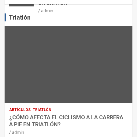
UN SNATCH
E
J
admin
E
Triatlón
R
C
I
C
I
O
F
Í
S
I
C
O
:
R
ARTÍCULOS
TRIATLÓN
E
¿CÓMO AFECTA EL CICLISMO A LA CARRERA
C
A PIE EN TRIATLÓN?
O
M
admin