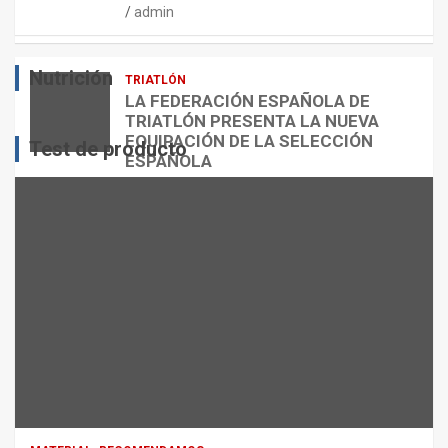
admin
E
O
O
S
R
?
Nutrición
TRIATLÓN
admin
admin
admin
LA FEDERACIÓN ESPAÑOLA DE
TRIATLÓN PRESENTA LA NUEVA
EQUIPACIÓN DE LA SELECCIÓN
Test de producto
ESPAÑOLA
admin