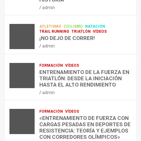
RESISTENCIA Y FITNESS
L
C
Q
admin
A
O
U
admin
R
N
É
E
T
?
ATLETISMO
CICLISMO
NATACIÓN
C
R
¿
TRAIL RUNNING
TRIATLÓN
VÍDEOS
U
A
C
¡NO DEJO DE CORRER!
P
A
U
admin
E
L
Á
R
E
N
A
N
D
FORMACIÓN
VÍDEOS
C
T
O
ENTRENAMIENTO DE LA FUERZA EN
I
R
,
TRIATLÓN: DESDE LA INICIACIÓN
Ó
E
C
HASTA EL ALTO RENDIMIENTO
N
N
Ó
admin
D
A
M
E
R
O
L
C
,
FORMACIÓN
VÍDEOS
E
O
C
«ENTRENAMIENTO DE FUERZA CON
S
N
U
CARGAS PESADAS EN DEPORTES DE
I
C
Á
RESISTENCIA: TEORÍA Y EJEMPLOS
O
A
N
CON CORREDORES OLÍMPICOS»
N
L
T