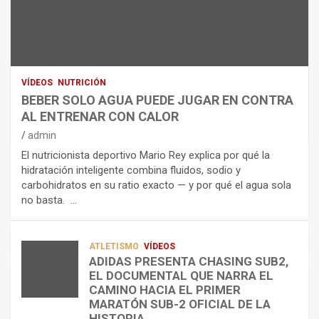
N
R
I
U
S
D
T
O
R
R
L
O
I
O
E
C
A
L
VÍDEOS
NUTRICIÓN
I
G
E
BEBER SOLO AGUA PUEDE JUGAR EN CONTRA
Ó
U
C
AL ENTRENAR CON CALOR
N
A
T
admin
C
P
R
El nutricionista deportivo Mario Rey explica por qué la
O
U
O
hidratación inteligente combina fluidos, sodio y
M
E
L
carbohidratos en su ratio exacto — y por qué el agua sola
O
D
Í
no basta. …
A
E
T
L
J
I
I
U
C
A
G
O
ATLETISMO
VÍDEOS
ADIDAS PRESENTA CHASING SUB2,
D
A
¿
EL DOCUMENTAL QUE NARRA EL
A
R
P
TRIATLÓN
CAMINO HACIA EL PRIMER
E
E
O
LA FETRI LANZA EL «HYATLON», LA
MARATÓN SUB-2 OFICIAL DE LA
N
N
R
NUEVA DISCIPLINA QUE CONECTA
HISTORIA