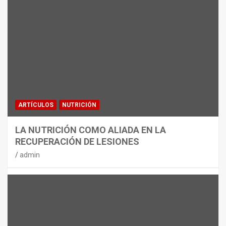
MATERIAL
CON DECATHLON, ESTE VERANO SE
JUEGA EN TRES CAMPOS
admin
ARTÍCULOS
NUTRICIÓN
LA NUTRICIÓN COMO ALIADA EN LA
RECUPERACIÓN DE LESIONES
admin