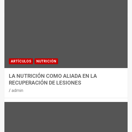
MATERIAL
CON DECATHLON, ESTE VERANO SE
JUEGA EN TRES CAMPOS
admin
ARTÍCULOS
NUTRICIÓN
LA NUTRICIÓN COMO ALIADA EN LA
RECUPERACIÓN DE LESIONES
admin