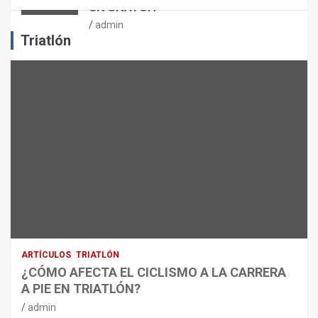
UN SNATCH
E
J
admin
E
Triatlón
R
C
I
C
I
O
F
Í
S
I
C
O
:
R
ARTÍCULOS
TRIATLÓN
E
¿CÓMO AFECTA EL CICLISMO A LA CARRERA
C
A PIE EN TRIATLÓN?
O
M
admin