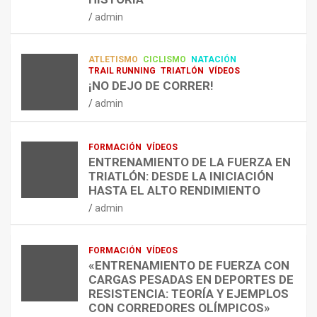
RESISTENCIA Y FITNESS
L
C
Q
admin
A
O
U
admin
R
N
É
E
T
?
ATLETISMO
CICLISMO
NATACIÓN
C
R
¿
TRAIL RUNNING
TRIATLÓN
VÍDEOS
U
A
C
¡NO DEJO DE CORRER!
P
A
U
admin
E
L
Á
R
E
N
A
N
D
FORMACIÓN
VÍDEOS
C
T
O
ENTRENAMIENTO DE LA FUERZA EN
I
R
,
TRIATLÓN: DESDE LA INICIACIÓN
Ó
E
C
HASTA EL ALTO RENDIMIENTO
N
N
Ó
admin
D
A
M
E
R
O
L
C
,
FORMACIÓN
VÍDEOS
E
O
C
«ENTRENAMIENTO DE FUERZA CON
S
N
U
CARGAS PESADAS EN DEPORTES DE
I
C
Á
RESISTENCIA: TEORÍA Y EJEMPLOS
O
A
N
CON CORREDORES OLÍMPICOS»
N
L
T