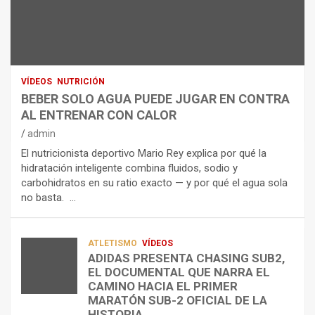
N
R
I
U
S
D
T
O
R
R
L
O
I
O
E
C
A
L
VÍDEOS
NUTRICIÓN
I
G
E
BEBER SOLO AGUA PUEDE JUGAR EN CONTRA
Ó
U
C
AL ENTRENAR CON CALOR
N
A
T
admin
C
P
R
El nutricionista deportivo Mario Rey explica por qué la
O
U
O
hidratación inteligente combina fluidos, sodio y
M
E
L
carbohidratos en su ratio exacto — y por qué el agua sola
O
D
Í
no basta. …
A
E
T
L
J
I
I
U
C
A
G
O
ATLETISMO
VÍDEOS
ADIDAS PRESENTA CHASING SUB2,
D
A
¿
EL DOCUMENTAL QUE NARRA EL
A
R
P
TRIATLÓN
CAMINO HACIA EL PRIMER
E
E
O
LA FETRI LANZA EL «HYATLON», LA
MARATÓN SUB-2 OFICIAL DE LA
N
N
R
NUEVA DISCIPLINA QUE CONECTA
HISTORIA