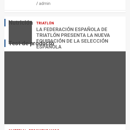
admin
E
O
O
S
R
?
Nutrición
TRIATLÓN
admin
admin
admin
LA FEDERACIÓN ESPAÑOLA DE
TRIATLÓN PRESENTA LA NUEVA
EQUIPACIÓN DE LA SELECCIÓN
Test de producto
ESPAÑOLA
admin