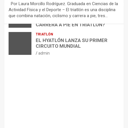
E
Por Laura Morcillo Rodríguez. Graduada en Ciencias de la
N
Actividad Física y el Deporte – El triatlón es una disciplina
D
ARTÍCULOS
TRIATLÓN
que combina natación, ciclismo y carrera a pie, tres…
¿CÓMO AFECTA EL CICLISMO A LA
A
CARRERA A PIE EN TRIATLÓN?
C
I
admin
TRIATLÓN
O
EL HYATLÓN LANZA SU PRIMER
N
CIRCUITO MUNDIAL
E
admin
S
P
A
R
A
E
L
M
A
N
T
E
N