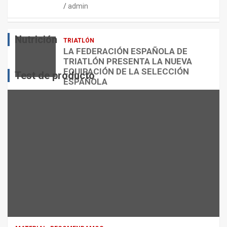
admin
E
O
O
S
R
?
Nutrición
TRIATLÓN
admin
admin
admin
LA FEDERACIÓN ESPAÑOLA DE
TRIATLÓN PRESENTA LA NUEVA
EQUIPACIÓN DE LA SELECCIÓN
Test de producto
ESPAÑOLA
admin