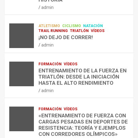
RESISTENCIA Y FITNESS
L
C
Q
admin
A
O
U
admin
R
N
É
E
T
?
ATLETISMO
CICLISMO
NATACIÓN
C
R
¿
TRAIL RUNNING
TRIATLÓN
VÍDEOS
U
A
C
¡NO DEJO DE CORRER!
P
A
U
admin
E
L
Á
R
E
N
A
N
D
FORMACIÓN
VÍDEOS
C
T
O
ENTRENAMIENTO DE LA FUERZA EN
I
R
,
TRIATLÓN: DESDE LA INICIACIÓN
Ó
E
C
HASTA EL ALTO RENDIMIENTO
N
N
Ó
admin
D
A
M
E
R
O
L
C
,
FORMACIÓN
VÍDEOS
E
O
C
«ENTRENAMIENTO DE FUERZA CON
S
N
U
CARGAS PESADAS EN DEPORTES DE
I
C
Á
RESISTENCIA: TEORÍA Y EJEMPLOS
O
A
N
CON CORREDORES OLÍMPICOS»
N
L
T