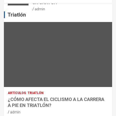
UN SNATCH
E
J
admin
E
Triatlón
R
C
I
C
I
O
F
Í
S
I
C
O
:
R
ARTÍCULOS
TRIATLÓN
E
¿CÓMO AFECTA EL CICLISMO A LA CARRERA
C
A PIE EN TRIATLÓN?
O
M
admin