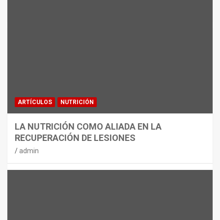
MATERIAL
CON DECATHLON, ESTE VERANO SE
JUEGA EN TRES CAMPOS
admin
ARTÍCULOS
NUTRICIÓN
LA NUTRICIÓN COMO ALIADA EN LA
RECUPERACIÓN DE LESIONES
admin