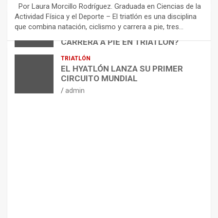
E
Por Laura Morcillo Rodríguez. Graduada en Ciencias de la
N
Actividad Física y el Deporte – El triatlón es una disciplina
D
ARTÍCULOS
TRIATLÓN
que combina natación, ciclismo y carrera a pie, tres…
¿CÓMO AFECTA EL CICLISMO A LA
A
CARRERA A PIE EN TRIATLÓN?
C
I
admin
TRIATLÓN
O
EL HYATLÓN LANZA SU PRIMER
N
CIRCUITO MUNDIAL
E
admin
S
P
A
R
A
E
L
M
A
N
T
E
N