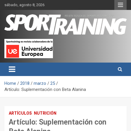
Skip
sábado, agosto 8, 2026
to
content
Sport Training es una web y revista especializada en deporte de
Revista técnica del deporte
rendimiento, nutrición y entrenamiento.
Sport Training
Home
2018
marzo
25
Artículo: Suplementación con Beta Alanina
ARTÍCULOS
NUTRICIÓN
Artículo: Suplementación con