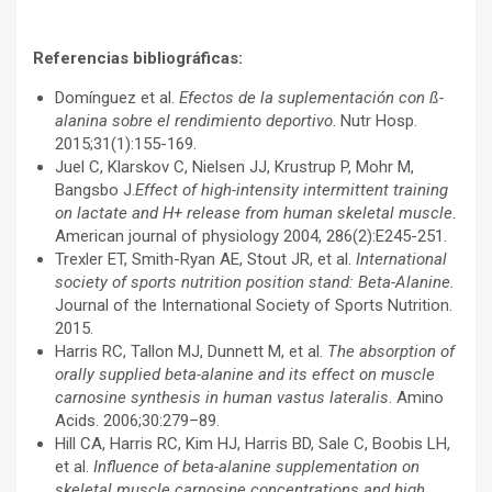
Referencias bibliográficas:
Domínguez et al.
Efectos de la suplementación con ß-
alanina sobre el rendimiento deportivo
. Nutr Hosp.
2015;31(1):155-169.
Juel C, Klarskov C, Nielsen JJ, Krustrup P, Mohr M,
Bangsbo J.
Effect of high-intensity intermittent training
on lactate and H+ release from human skeletal muscle
.
American journal of physiology 2004, 286(2):E245-251.
Trexler ET, Smith-Ryan AE, Stout JR, et al.
International
society of sports nutrition position stand: Beta-Alanine.
Journal of the International Society of Sports Nutrition.
2015.
Harris RC, Tallon MJ, Dunnett M, et al.
The absorption of
orally supplied beta-alanine and its effect on muscle
carnosine synthesis in human vastus lateralis
. Amino
Acids. 2006;30:279–89.
Hill CA, Harris RC, Kim HJ, Harris BD, Sale C, Boobis LH,
et al.
Influence of beta-alanine supplementation on
skeletal muscle carnosine concentrations and high