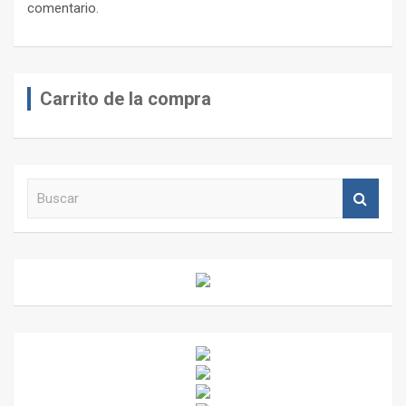
comentario.
Carrito de la compra
B
u
s
c
a
r