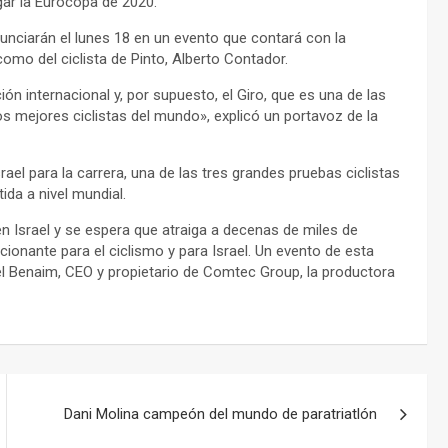
gar la Eurocopa de 2020.
nunciarán el lunes 18 en un evento que contará con la
 como del ciclista de Pinto, Alberto Contador.
ón internacional y, por supuesto, el Giro, que es una de las
os mejores ciclistas del mundo», explicó un portavoz de la
ael para la carrera, una de las tres grandes pruebas ciclistas
ida a nivel mundial.
en Israel y se espera que atraiga a decenas de miles de
onante para el ciclismo y para Israel. Un evento de esta
iel Benaim, CEO y propietario de Comtec Group, la productora
Dani Molina campeón del mundo de paratriatlón