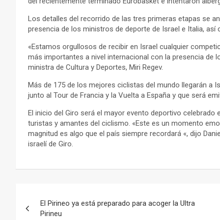
del recientemente terminado Eurobasket e intentaron alber
Los detalles del recorrido de las tres primeras etapas se a
presencia de los ministros de deporte de Israel e Italia, así
«Estamos orgullosos de recibir en Israel cualquier competici
más importantes a nivel internacional con la presencia de l
ministra de Cultura y Deportes, Miri Regev.
Más de 175 de los mejores ciclistas del mundo llegarán a Isr
junto al Tour de Francia y la Vuelta a España y que será emit
El inicio del Giro será el mayor evento deportivo celebrado 
turistas y amantes del ciclismo. «Este es un momento emoci
magnitud es algo que el país siempre recordará «, dijo Dan
israelí de Giro.
Navegación
El Pirineo ya está preparado para acoger la Ultra
de
Pirineu