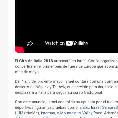
El
Giro de Italia 2018
arrancará en Israel. Con la organizac
convertirá en el primer país de fuera de Europa que acoja u
mes de mayo.
Del 4 al 6 del próximo mayo, Israel contará con una contrarre
desierto de Néguev y Tel Aviv, que servirán para dar inicio a
desplazará a Italia para seguir su curso tradicional.
Con este anuncio, Israel consolida su apuesta por el turism
deportivos figuran ya pruebas como la
Epic Israel
,
Samarat
HUM
(triatlón),
Israman
, o
Mountain to Valley Race
. Además