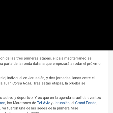
ión de las tres primeras etapas, el país mediterráneo se
na parte de la ronda italiana que empezará a rodar el próximo
loj individual en Jerusalén, y dos jornadas llanas entre el
 la 101ª
Corsa Rosa.
Tras estas etapas, la prueba se
o activo y deportivo. Y es que en la agenda israelí de eventos
hon
, los Maratones de
Tel Aviv
y
Jerusalén
, el
Grand Fondo
,
, ya fueron una de las sedes de la primera fase