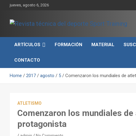
Skip
jueves, agosto 6, 2026
to
content
Sport Training es una web y revista especializada en deporte d
Revista técnica del
rendimiento, nutrición y entrenamiento.
ARTÍCULOS
FORMACIÓN
MATERIAL
SUSC
deporte Sport Training
CONTACTO
Home
2017
agosto
5
Comenzaron los mundiales de atle
ATLETISMO
Comenzaron los mundiales de
protagonista
admin
No Comments