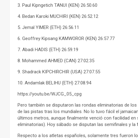
3. Paul Kipngetich TANUI (KEN) 26:50.60
4. Bedan Karoki MUCHIRI (KEN) 26:52.12
5. Jemal YIMER (ETH) 26:56.11
6. Geoffrey Kipsang KAMWOROR (KEN) 26:57.77
7. Abadi HADIS (ETH) 26:59.19
8. Mohammed AHMED (CAN) 27:02.35
9. Shadrack KIPCHIRCHIR (USA) 27:07.55
10. Andamlak BELIHU (ETH) 27:08.94
https://youtu.be/WJCG_05_cpg
Pero también se disputaron las rondas eliminatorias de los 
de las pistas tras los mundiales. No lo tuvo fácil el jamaic
últimos metros, aunque finalmente venció con facilidad en s
eliminatorias). Hoy sábado se disputan las semifinales y la f
Respecto a los atletas españoles, solamente tres fueron lo