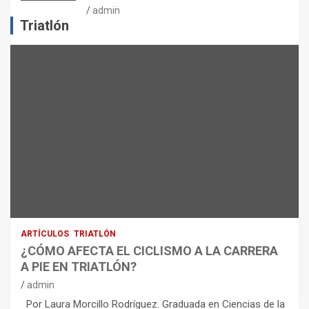
J
admin
E
Triatlón
R
C
I
C
I
O
F
Í
S
I
C
O
:
R
ARTÍCULOS
TRIATLÓN
E
¿CÓMO AFECTA EL CICLISMO A LA CARRERA
C
A PIE EN TRIATLÓN?
O
M
admin
E
Por Laura Morcillo Rodríguez. Graduada en Ciencias de la