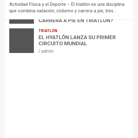
N
Actividad Física y el Deporte – El triatlón es una disciplina
D
ARTÍCULOS
TRIATLÓN
que combina natación, ciclismo y carrera a pie, tres…
¿CÓMO AFECTA EL CICLISMO A LA
A
CARRERA A PIE EN TRIATLÓN?
C
I
admin
TRIATLÓN
O
EL HYATLÓN LANZA SU PRIMER
N
CIRCUITO MUNDIAL
E
admin
S
P
A
R
A
E
L
M
A
N
T
E
N