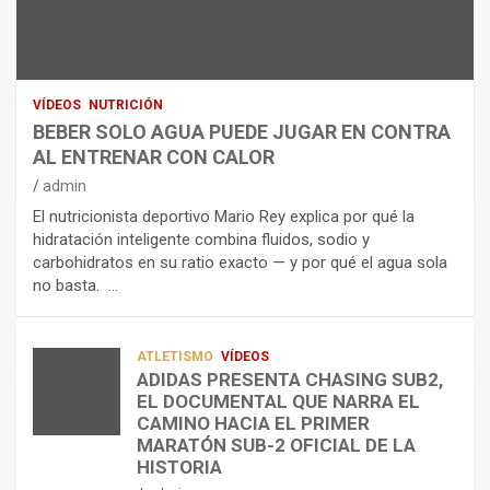
U
S
D
T
O
R
R
L
O
I
O
E
C
A
L
VÍDEOS
NUTRICIÓN
I
G
E
BEBER SOLO AGUA PUEDE JUGAR EN CONTRA
Ó
U
C
AL ENTRENAR CON CALOR
N
A
T
admin
C
P
R
El nutricionista deportivo Mario Rey explica por qué la
O
U
O
hidratación inteligente combina fluidos, sodio y
M
E
L
carbohidratos en su ratio exacto — y por qué el agua sola
O
D
Í
no basta. …
A
E
T
L
J
I
I
U
C
A
G
O
ATLETISMO
VÍDEOS
ADIDAS PRESENTA CHASING SUB2,
D
A
¿
EL DOCUMENTAL QUE NARRA EL
A
R
P
TRIATLÓN
CAMINO HACIA EL PRIMER
E
E
O
LA FETRI LANZA EL «HYATLON», LA
MARATÓN SUB-2 OFICIAL DE LA
N
N
R
NUEVA DISCIPLINA QUE CONECTA
HISTORIA
RESISTENCIA Y FITNESS
L
C
Q