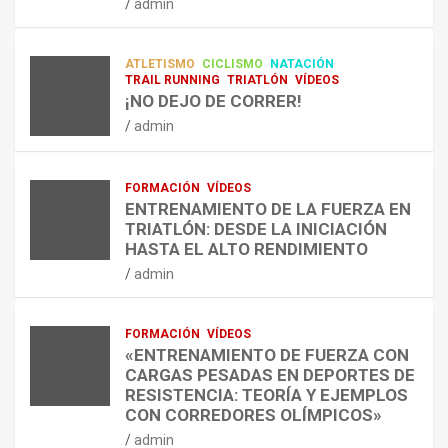
admin
A
O
U
admin
R
N
É
E
T
?
ATLETISMO
CICLISMO
NATACIÓN
C
R
¿
TRAIL RUNNING
TRIATLÓN
VÍDEOS
U
A
C
¡NO DEJO DE CORRER!
P
A
U
admin
E
L
Á
R
E
N
A
N
D
FORMACIÓN
VÍDEOS
C
T
O
ENTRENAMIENTO DE LA FUERZA EN
I
R
,
TRIATLÓN: DESDE LA INICIACIÓN
Ó
E
C
HASTA EL ALTO RENDIMIENTO
N
N
Ó
admin
D
A
M
E
R
O
L
C
,
FORMACIÓN
VÍDEOS
E
O
C
«ENTRENAMIENTO DE FUERZA CON
S
N
U
CARGAS PESADAS EN DEPORTES DE
I
C
Á
RESISTENCIA: TEORÍA Y EJEMPLOS
O
A
N
CON CORREDORES OLÍMPICOS»
N
L
T
admin