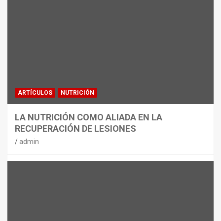
MATERIAL
CON DECATHLON, ESTE VERANO SE
JUEGA EN TRES CAMPOS
admin
ARTÍCULOS
NUTRICIÓN
LA NUTRICIÓN COMO ALIADA EN LA
RECUPERACIÓN DE LESIONES
admin