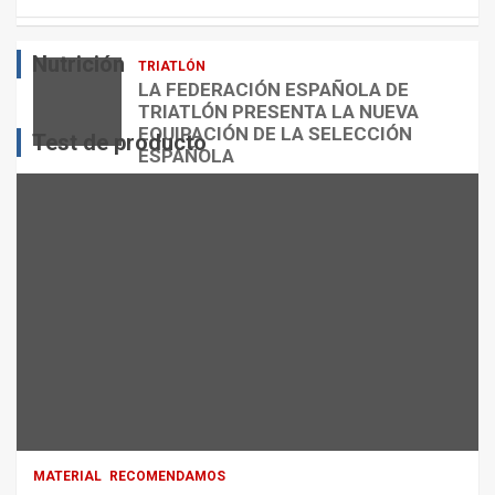
E
O
O
S
R
?
Nutrición
TRIATLÓN
admin
admin
admin
LA FEDERACIÓN ESPAÑOLA DE
TRIATLÓN PRESENTA LA NUEVA
EQUIPACIÓN DE LA SELECCIÓN
Test de producto
ESPAÑOLA
admin
MATERIAL
RECOMENDAMOS