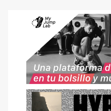
CONSEJOS
NUTRICIÓN
H
I
D
R
A
T
A
C
I
Ó
N