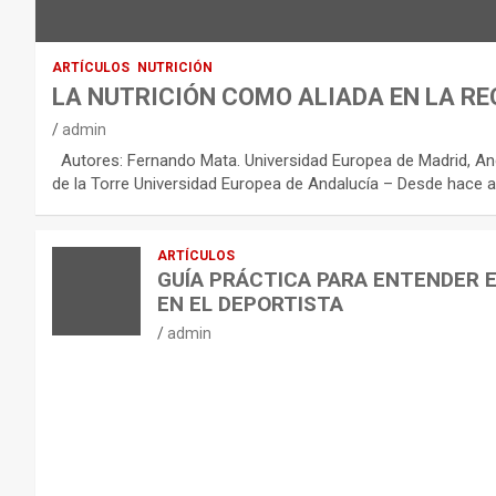
C
O
:
ARTÍCULOS
NUTRICIÓN
R
LA NUTRICIÓN COMO ALIADA EN LA RE
E
admin
C
Autores: Fernando Mata. Universidad Europea de Madrid, And
O
de la Torre Universidad Europea de Andalucía – Desde hace a
M
E
ARTÍCULOS
N
GUÍA PRÁCTICA PARA ENTENDER 
D
EN EL DEPORTISTA
A
admin
C
I
O
N
E
S