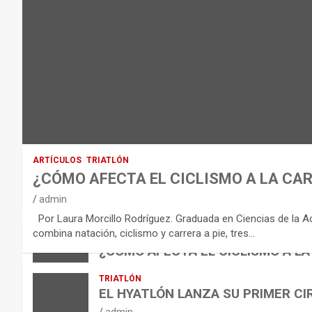
T
O
D
E
L
E
Q
U
I
ARTÍCULOS
TRIATLÓN
L
¿CÓMO AFECTA EL CICLISMO A LA CAR
I
VÍDEOS
admin
B
NUTRICIÓN
Por Laura Morcillo Rodríguez. Graduada en Ciencias de la Activ
B
R
ARTÍCULOS
combina natación, ciclismo y carrera a pie, tres…
ARTÍCULOS
TRIATLÓN
E
I
NUTRICIÓN
¿CÓMO AFECTA EL CICLISMO A LA
L
B
O
admin
TRIATLÓN
A
E
H
EL HYATLÓN LANZA SU PRIMER CI
N
R
I