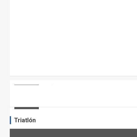
P
A
R
A
E
L
M
A
N
T
E
ARTÍCULOS
OTROS DEPORTES
ENTRENAMIENTO DE FUERZA: PUN
N
I
admin
M
I
Triatlón
E
N