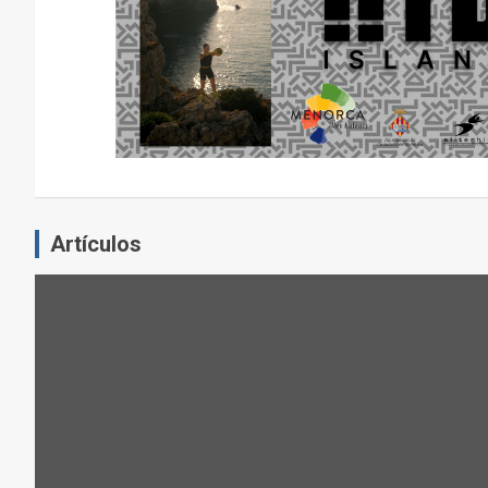
E
N
E
L
E
J
E
R
C
Artículos
I
C
I
O
F
Í
S
I