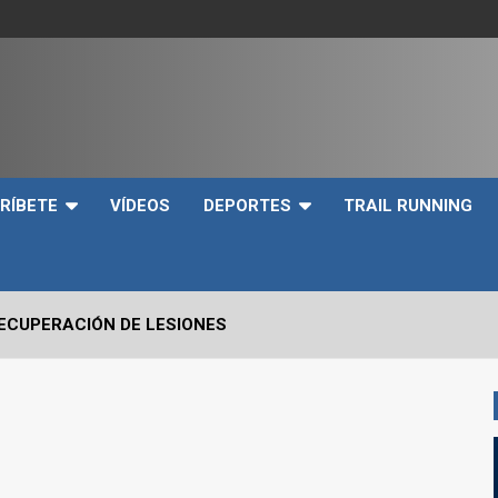
e
RÍBETE
VÍDEOS
DEPORTES
TRAIL RUNNING
RECUPERACIÓN DE LESIONES
VO2max Y LOS UMBRALES VENTILATORIOS EN EL DEPORTIST
 CRÍTICOS A EVALUAR EN UN SNATCH