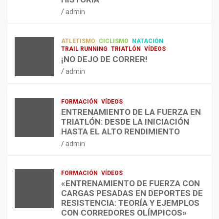
RESISTENCIA Y FITNESS
L
C
Q
admin
A
O
U
admin
R
N
É
E
T
?
ATLETISMO
CICLISMO
NATACIÓN
C
R
¿
TRAIL RUNNING
TRIATLÓN
VÍDEOS
U
A
C
¡NO DEJO DE CORRER!
P
A
U
admin
E
L
Á
R
E
N
A
N
D
FORMACIÓN
VÍDEOS
C
T
O
ENTRENAMIENTO DE LA FUERZA EN
I
R
,
TRIATLÓN: DESDE LA INICIACIÓN
Ó
E
C
HASTA EL ALTO RENDIMIENTO
N
N
Ó
admin
D
A
M
E
R
O
L
C
,
FORMACIÓN
VÍDEOS
E
O
C
«ENTRENAMIENTO DE FUERZA CON
S
N
U
CARGAS PESADAS EN DEPORTES DE
I
C
Á
RESISTENCIA: TEORÍA Y EJEMPLOS
O
A
N
CON CORREDORES OLÍMPICOS»
N
L
T