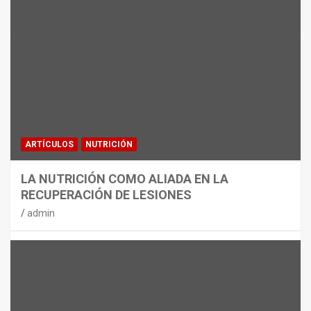
MATERIAL
CON DECATHLON, ESTE VERANO SE
JUEGA EN TRES CAMPOS
admin
ARTÍCULOS
NUTRICIÓN
LA NUTRICIÓN COMO ALIADA EN LA
RECUPERACIÓN DE LESIONES
admin