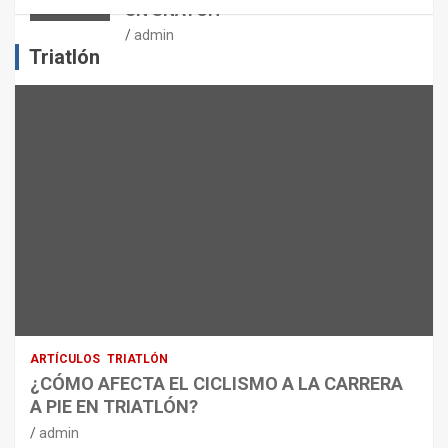
UN SNATCH
E
J
admin
E
Triatlón
R
C
I
C
I
O
F
Í
S
I
C
O
:
R
ARTÍCULOS
TRIATLÓN
E
¿CÓMO AFECTA EL CICLISMO A LA CARRERA
C
A PIE EN TRIATLÓN?
O
M
admin