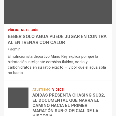
N
R
I
U
S
D
T
O
R
R
L
O
I
O
E
C
A
L
VÍDEOS
NUTRICIÓN
I
G
E
BEBER SOLO AGUA PUEDE JUGAR EN CONTRA
Ó
U
C
AL ENTRENAR CON CALOR
N
A
T
admin
C
P
R
El nutricionista deportivo Mario Rey explica por qué la
O
U
O
hidratación inteligente combina fluidos, sodio y
M
E
L
carbohidratos en su ratio exacto — y por qué el agua sola
O
D
Í
no basta. …
A
E
T
L
J
I
I
U
C
A
G
O
ATLETISMO
VÍDEOS
ADIDAS PRESENTA CHASING SUB2,
D
A
¿
EL DOCUMENTAL QUE NARRA EL
A
R
P
TRIATLÓN
CAMINO HACIA EL PRIMER
E
E
O
LA FETRI LANZA EL «HYATLON», LA
MARATÓN SUB-2 OFICIAL DE LA
N
N
R
NUEVA DISCIPLINA QUE CONECTA
HISTORIA