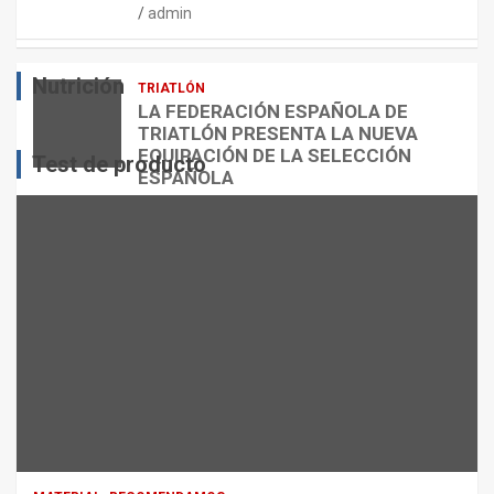
admin
E
O
O
S
R
?
Nutrición
TRIATLÓN
admin
admin
admin
LA FEDERACIÓN ESPAÑOLA DE
TRIATLÓN PRESENTA LA NUEVA
EQUIPACIÓN DE LA SELECCIÓN
Test de producto
ESPAÑOLA
admin