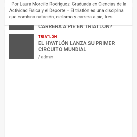
E
Por Laura Morcillo Rodríguez. Graduada en Ciencias de la
N
Actividad Física y el Deporte – El triatlón es una disciplina
D
ARTÍCULOS
TRIATLÓN
que combina natación, ciclismo y carrera a pie, tres…
¿CÓMO AFECTA EL CICLISMO A LA
A
CARRERA A PIE EN TRIATLÓN?
C
I
admin
TRIATLÓN
O
EL HYATLÓN LANZA SU PRIMER
N
CIRCUITO MUNDIAL
E
admin
S
P
A
R
A
E
L
M
A
N
T
E
N