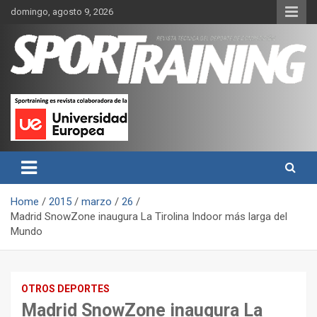
Skip
domingo, agosto 9, 2026
to
content
Sport Training es una web y revista especializada en deporte de
Revista técnica del deporte
rendimiento, nutrición y entrenamiento.
Sport Training
Home
2015
marzo
26
Madrid SnowZone inaugura La Tirolina Indoor más larga del
Mundo
OTROS DEPORTES
Madrid SnowZone inaugura La