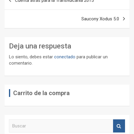
Cuenta atrás para la Transvulcania 2015
de
entradas
Saucony Xodus 5.0
Deja una respuesta
Lo siento, debes estar
conectado
para publicar un
comentario.
Carrito de la compra
B
u