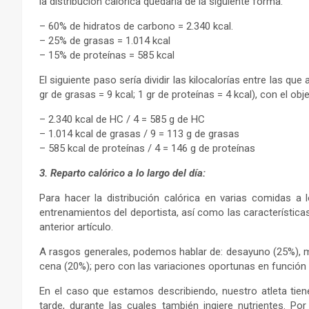
la distribución calórica quedaría de la siguiente forma:
– 60% de hidratos de carbono = 2.340 kcal.
– 25% de grasas = 1.014 kcal
– 15% de proteínas = 585 kcal
El siguiente paso sería dividir las kilocalorías entre las q
gr de grasas = 9 kcal; 1 gr de proteínas = 4 kcal), con el o
– 2.340 kcal de HC / 4 = 585 g de HC
– 1.014 kcal de grasas / 9 = 113 g de grasas
– 585 kcal de proteínas / 4 = 146 g de proteínas
3. Reparto calórico a lo largo del día:
Para hacer la distribución calórica en varias comidas a 
entrenamientos del deportista, así como las característica
anterior artículo.
A rasgos generales, podemos hablar de: desayuno (25%), 
cena (20%); pero con las variaciones oportunas en función
En el caso que estamos describiendo, nuestro atleta tie
tarde, durante las cuales también ingiere nutrientes. Por