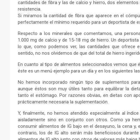
cantidades de fibra y las de calcio y hierro, dos elemento
resistencia.
Si miramos la cantidad de fibra que aparece en el cómput
perfectamente el mínimo requerido para un deportista de es
Respecto a los minerales que comentamos, una persona 
1.000 mg de calcio y de 15-18 mg de hierro. Un deportista
lo que, como podemos ver, las cantidades que ofrece e
sentido, no nos olvidemos de que del total de hierro inger
En cuanto al tipo de alimentos seleccionados vemos que 
éste es un menú ejemplo para un día y en los siguientes la
No hemos incorporado ningún tipo de suplementos para 
aunque éstos son muy útiles tanto para equilibrar la die
tanto el estómago. Por razones obvias, en dietas con apo
prácticamente necesaria la suplementación.
Y, finalmente, no hemos atendido especialmente al índic
aisladamente sino en conjunto con otros. Como ya hemo
consumir alimentos de IG bajo en el desayuno, la cena y, e
contrario, los de IG alto serán más beneficiosos durante
alimentos de IG alto junto con otros de valores más bajos h