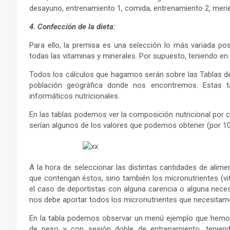
desayuno, entrenamiento 1, comida, entrenamiento 2, meri
4. Confección de la dieta:
Para ello, la premisa es una selección lo más variada po
todas las vitaminas y minerales. Por supuesto, teniendo en
Todos los cálculos que hagamos serán sobre las Tablas de
población geográfica donde nos encontremos. Estas ta
informáticos nutricionales.
En las tablas podemos ver la composición nutricional por c
serían algunos de los valores que podemos obtener (por 10
A la hora de seleccionar las distintas cantidades de ali
que contengan éstos, sino también los micronutrientes (vita
el caso de deportistas con alguna carencia o alguna neces
nos debe aportar todos los micronutrientes que necesitam
En la tabla podemos observar un menú ejemplo que hemos 
de peso y con sesión doble de entrenamiento, tenie