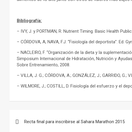
Bibliografía:
– IVY, J. y PORTMAN, R. Nutrient Timing. Basic Health Public
– CÓRDOVA, A; NAVA, F.J. “Fisiología del deportista”. Ed. G
– NACLEIRO, F. “Organización de la dieta y la suplementación
Simposium Internacional de Hidratación, Nutrición y Ayudas
Sobre Entrenamiento, 2008.
– VILLA, J. G.; CÓRDOVA, A.; GONZÁLEZ, J.; GARRIDO, G.; VIL
– WILMORE, J.; COSTILL, D. Fisiología del esfuerzo y el depo
Navegación
Recta final para inscribirse al Sahara Marathon 2015
de