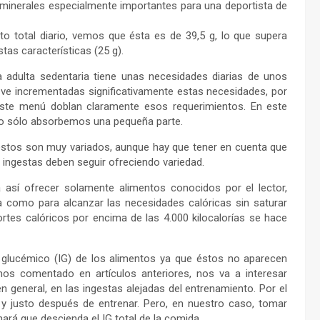
s minerales especialmente importantes para una deportista de
o total diario, vemos que ésta es de 39,5 g, lo que supera
tas características (25 g).
adulta sedentaria tiene unas necesidades diarias de unos
 ve incrementadas significativamente estas necesidades, por
ste menú doblan claramente esos requerimientos. En este
ido sólo absorbemos una pequeña parte.
éstos son muy variados, aunque hay que tener en cuenta que
s ingestas deben seguir ofreciendo variedad.
así ofrecer solamente alimentos conocidos por el lector,
ta como para alcanzar las necesidades calóricas sin saturar
rtes calóricos por encima de las 4.000 kilocalorías se hace
e glucémico (IG) de los alimentos ya que éstos no aparecen
s comentado en artículos anteriores, nos va a interesar
n general, en las ingestas alejadas del entrenamiento. Por el
 y justo después de entrenar. Pero, en nuestro caso, tomar
ará que descienda el IG total de la comida.