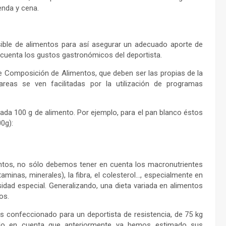
enda y cena.
sible de alimentos para así asegurar un adecuado aporte de
 cuenta los gustos gastronómicos del deportista.
 Composición de Alimentos, que deben ser las propias de la
reas se ven facilitadas por la utilización de programas
ada 100 g de alimento. Por ejemplo, para el pan blanco éstos
0g):
mentos, no sólo debemos tener en cuenta los macronutrientes
minas, minerales), la fibra, el colesterol…, especialmente en
idad especial. Generalizando, una dieta variada en alimentos
os.
confeccionado para un deportista de resistencia, de 75 kg
ndo en cuenta que anteriormente ya hemos estimado sus