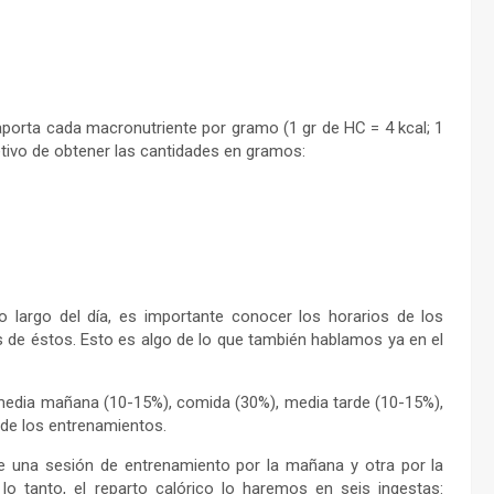
ue aporta cada macronutriente por gramo (1 gr de HC = 4 kcal; 1
bjetivo de obtener las cantidades en gramos:
lo largo del día, es importante conocer los horarios de los
s de éstos. Esto es algo de lo que también hablamos ya en el
media mañana (10-15%), comida (30%), media tarde (10-15%),
 de los entrenamientos.
ne una sesión de entrenamiento por la mañana y otra por la
 lo tanto, el reparto calórico lo haremos en seis ingestas: