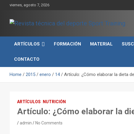
Skip
viernes, agosto 7, 2026
to
content
Sport Training es una web y revista especializada en deporte d
Revista técnica del
rendimiento, nutrición y entrenamiento.
ARTÍCULOS
FORMACIÓN
MATERIAL
SUSC
deporte Sport Training
CONTACTO
Home
2015
enero
14
Artículo: ¿Cómo elaborar la dieta d
ARTÍCULOS
NUTRICIÓN
Artículo: ¿Cómo elaborar la di
admin
No Comments