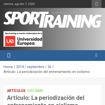
Skip
viernes, agosto 7, 2026
to
content
Sport Training es una web y revista especializada en deporte de
Revista técnica del deporte
rendimiento, nutrición y entrenamiento.
Sport Training
Home
2014
septiembre
26
Artículo: La periodización del entrenamiento en ciclismo
ARTÍCULOS
CICLISMO
Artículo: La periodización del