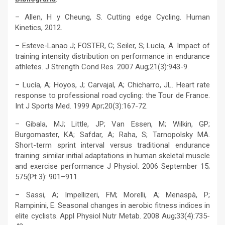
– Allen, H y Cheung, S. Cutting edge Cycling. Human
Kinetics, 2012.
– Esteve-Lanao J; FOSTER, C; Seiler, S; Lucía, A. Impact of
training intensity distribution on performance in endurance
athletes. J Strength Cond Res. 2007 Aug;21(3):943-9.
– Lucía, A; Hoyos, J; Carvajal, A; Chicharro, JL. Heart rate
response to professional road cycling: the Tour de France.
Int J Sports Med. 1999 Apr;20(3):167-72.
– Gibala, MJ; Little, JP; Van Essen, M; Wilkin, GP;
Burgomaster, KA; Safdar, A; Raha, S; Tarnopolsky MA.
Short-term sprint interval versus traditional endurance
training: similar initial adaptations in human skeletal muscle
and exercise performance J Physiol. 2006 September 15;
575(Pt 3): 901–911.
– Sassi, A; Impellizeri, FM; Morelli, A; Menaspà, P;
Rampinini, E. Seasonal changes in aerobic fitness indices in
elite cyclists. Appl Physiol Nutr Metab. 2008 Aug;33(4):735-