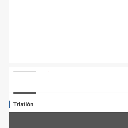
A
R
A
E
L
M
A
N
T
E
ARTÍCULOS
OTROS DEPORTES
ENTRENAMIENTO DE FUERZA: PUN
N
I
admin
M
I
Triatlón
E
N
T