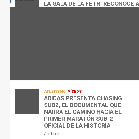
E
E
O
LA GALA DE LA FETRI RECONOCE 
N
N
R
ESPAÑOL
L
C
Q
admin
A
O
U
R
N
É
E
T
?
C
R
¿
U
A
C
P
A
U
E
L
Á
R
E
N
A
N
D
ATLETISMO
VÍDEOS
C
T
O
ADIDAS PRESENTA CHASING
SUB2, EL DOCUMENTAL QUE
I
R
,
NARRA EL CAMINO HACIA EL
Ó
E
C
PRIMER MARATÓN SUB-2
N
N
Ó
OFICIAL DE LA HISTORIA
D
A
M
admin
E
R
O