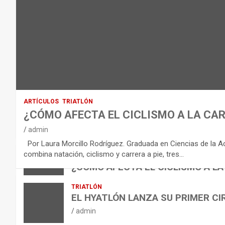
O
D
E
L
E
Q
U
I
ARTÍCULOS
TRIATLÓN
L
¿CÓMO AFECTA EL CICLISMO A LA CAR
I
VÍDEOS
admin
B
NUTRICIÓN
Por Laura Morcillo Rodríguez. Graduada en Ciencias de la Activ
B
R
ARTÍCULOS
combina natación, ciclismo y carrera a pie, tres…
ARTÍCULOS
TRIATLÓN
E
I
NUTRICIÓN
¿CÓMO AFECTA EL CICLISMO A LA
L
B
O
admin
TRIATLÓN
A
E
H
EL HYATLÓN LANZA SU PRIMER CI
N
R
I
admin
U
S
D