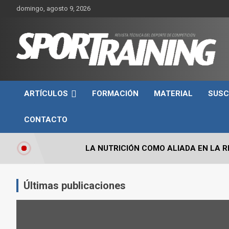
Skip
domingo, agosto 9, 2026
to
content
Sport Training es una web y revista especializada en deporte d
Revista técnica del
rendimiento, nutrición y entrenamiento.
ARTÍCULOS
FORMACIÓN
MATERIAL
SUSC
deporte Sport Training
CONTACTO
LA NUTRICIÓN COMO ALIADA EN LA 
GUÍA PRÁCTICA PARA ENTENDER EL 
Últimas publicaciones
ENTRENAMIENTO DE FUERZA: PUNTOS