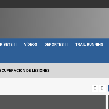
e
RÍBETE
VÍDEOS
DEPORTES
TRAIL RUNNING
RECUPERACIÓN DE LESIONES
VO2max Y LOS UMBRALES VENTILATORIOS EN EL DEPORTIST
 CRÍTICOS A EVALUAR EN UN SNATCH