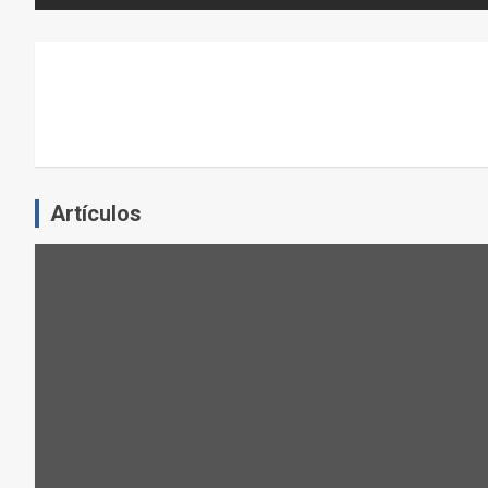
N
E
L
E
J
E
R
C
Artículos
I
C
I
O
F
Í
S
I
C