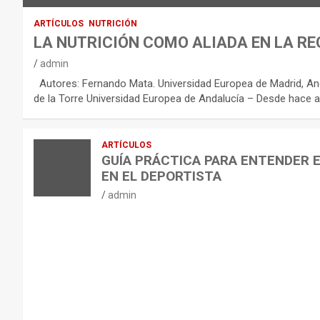
O
:
ARTÍCULOS
NUTRICIÓN
R
LA NUTRICIÓN COMO ALIADA EN LA RE
E
admin
C
Autores: Fernando Mata. Universidad Europea de Madrid, And
O
de la Torre Universidad Europea de Andalucía – Desde hace a
M
E
ARTÍCULOS
N
GUÍA PRÁCTICA PARA ENTENDER 
D
EN EL DEPORTISTA
A
admin
C
I
O
N
E
S
P