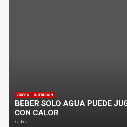
¿CÓMO AFECTA EL CICLISMO A LA CA
ENTRENAMIENTOS DE SPRINTS EN CI
CONSEJOS
NUTRICIÓN
H
I
D
R
A
T
A
C
VÍDEOS
NUTRICIÓN
I
BEBER SOLO AGUA PUEDE JU
Ó
CON CALOR
N
E
admin