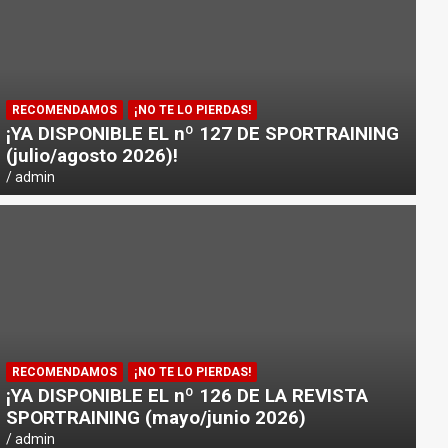
RECOMENDAMOS
¡NO TE LO PIERDAS!
¡YA DISPONIBLE EL nº 127 DE SPORTRAINING
(julio/agosto 2026)!
admin
NOTICIAS
PICSIL PRESENTA «HORIZON»: 
RECOMENDAMOS
¡NO TE LO PIERDAS!
DEPORTISTAS Y VIAJEROS
¡YA DISPONIBLE EL nº 126 DE LA REVISTA
SPORTRAINING (mayo/junio 2026)
admin
admin