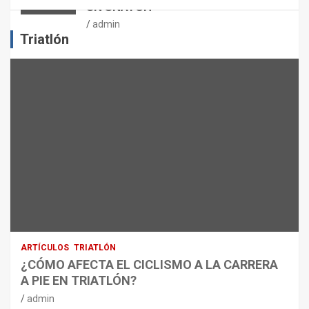
UN SNATCH
E
J
admin
E
Triatlón
R
C
I
C
I
O
F
Í
S
I
C
O
:
R
ARTÍCULOS
TRIATLÓN
E
¿CÓMO AFECTA EL CICLISMO A LA CARRERA
C
A PIE EN TRIATLÓN?
O
M
admin