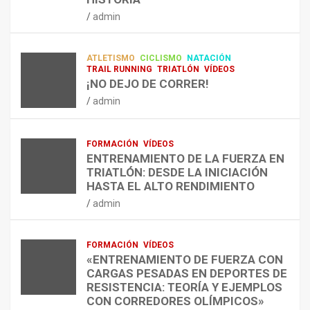
RESISTENCIA Y FITNESS
L
C
Q
admin
A
O
U
admin
R
N
É
E
T
?
ATLETISMO
CICLISMO
NATACIÓN
C
R
¿
TRAIL RUNNING
TRIATLÓN
VÍDEOS
U
A
C
¡NO DEJO DE CORRER!
P
A
U
admin
E
L
Á
R
E
N
A
N
D
FORMACIÓN
VÍDEOS
C
T
O
ENTRENAMIENTO DE LA FUERZA EN
I
R
,
TRIATLÓN: DESDE LA INICIACIÓN
Ó
E
C
HASTA EL ALTO RENDIMIENTO
N
N
Ó
admin
D
A
M
E
R
O
L
C
,
FORMACIÓN
VÍDEOS
E
O
C
«ENTRENAMIENTO DE FUERZA CON
S
N
U
CARGAS PESADAS EN DEPORTES DE
I
C
Á
RESISTENCIA: TEORÍA Y EJEMPLOS
O
A
N
CON CORREDORES OLÍMPICOS»
N
L
T