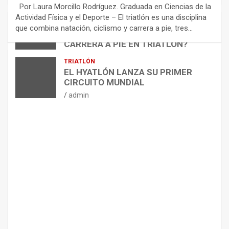
E
Por Laura Morcillo Rodríguez. Graduada en Ciencias de la
N
Actividad Física y el Deporte – El triatlón es una disciplina
D
ARTÍCULOS
TRIATLÓN
que combina natación, ciclismo y carrera a pie, tres…
¿CÓMO AFECTA EL CICLISMO A LA
A
CARRERA A PIE EN TRIATLÓN?
C
I
admin
TRIATLÓN
O
EL HYATLÓN LANZA SU PRIMER
N
CIRCUITO MUNDIAL
E
admin
S
P
A
R
A
E
L
M
A
N
T
E
N