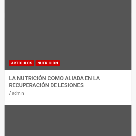
MATERIAL
CON DECATHLON, ESTE VERANO SE
JUEGA EN TRES CAMPOS
admin
ARTÍCULOS
NUTRICIÓN
LA NUTRICIÓN COMO ALIADA EN LA
RECUPERACIÓN DE LESIONES
admin