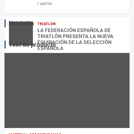
admin
E
O
O
S
R
?
Nutrición
TRIATLÓN
admin
admin
admin
LA FEDERACIÓN ESPAÑOLA DE
TRIATLÓN PRESENTA LA NUEVA
EQUIPACIÓN DE LA SELECCIÓN
Test de producto
ESPAÑOLA
admin