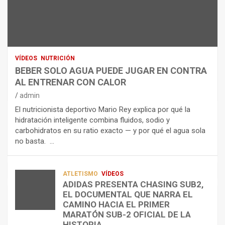
N
R
I
U
S
D
T
O
R
R
L
O
I
O
E
C
A
L
VÍDEOS
NUTRICIÓN
I
G
E
BEBER SOLO AGUA PUEDE JUGAR EN CONTRA
Ó
U
C
AL ENTRENAR CON CALOR
N
A
T
admin
C
P
R
El nutricionista deportivo Mario Rey explica por qué la
O
U
O
hidratación inteligente combina fluidos, sodio y
M
E
L
carbohidratos en su ratio exacto — y por qué el agua sola
O
D
Í
no basta. …
A
E
T
L
J
I
I
U
C
A
G
O
ATLETISMO
VÍDEOS
ADIDAS PRESENTA CHASING SUB2,
D
A
¿
EL DOCUMENTAL QUE NARRA EL
A
R
P
TRIATLÓN
CAMINO HACIA EL PRIMER
E
E
O
LA FETRI LANZA EL «HYATLON», LA
MARATÓN SUB-2 OFICIAL DE LA
N
N
R
NUEVA DISCIPLINA QUE CONECTA
HISTORIA