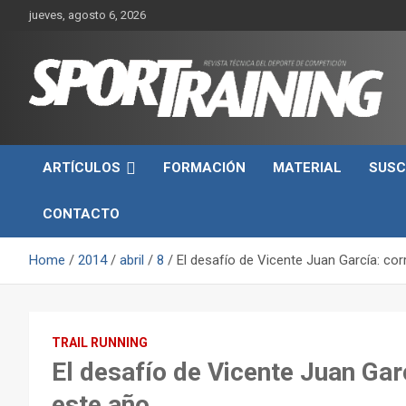
Skip
jueves, agosto 6, 2026
to
content
Sport Training es una web y revista especializada en deporte d
Revista técnica del
rendimiento, nutrición y entrenamiento.
ARTÍCULOS
FORMACIÓN
MATERIAL
SUSC
deporte Sport Training
CONTACTO
Home
2014
abril
8
El desafío de Vicente Juan García: cor
TRAIL RUNNING
El desafío de Vicente Juan Gar
este año