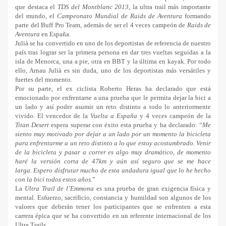
que destaca el
TDS del Montblanc 2013
, la ultra trail más importante
del mundo, el
Campeonato Mundial de Raids de Aventura
formando
parte del Buff Pro Team, además de ser el 4 veces campeón de
Raids de
Aventura
en España.
Julià
se ha convertido en uno de los deportistas de referencia de nuestro
país tras lograr ser la primera persona en dar tres vueltas seguidas a la
isla de Menorca, una a pie, otra en BBT y la última en kayak. Por todo
ello, Arnau Julià es sin duda, uno de los deportistas más versátiles y
fuertes del momento.
Por su parte, el ex ciclista Roberto Heras ha declarado que está
emocionado por enfrentarse a una prueba que le permita dejar la bici a
un lado y así poder asumir un reto distinto a todo lo anteriormente
vivido. El vencedor de la
Vuelta a España
y 4 veces campeón de la
Titan Desert
espera superar con éxito esta prueba y ha declarado: “
Me
siento muy motivado por dejar a un lado por un momento la bicicleta
para enfrentarme a un reto distinto a lo que estoy acostumbrado. Venir
de la bicicleta y pasar a correr es algo muy dramático, de momento
haré la versión corta de 47km y aún así seguro que se me hace
larga. Espero disfrutar mucho de esta andadura igual que lo he hecho
con la bici todos estos años.
”
La
Ultra Trail de l’Emmona
es una prueba de gran exigencia física y
mental. Esfuerzo, sacrificio, constancia y humildad son algunos de los
valores que deberán tener los participantes que se enfrenten a esta
carrera épica que se ha convertido en un referente internacional de los
Ultra Trails.