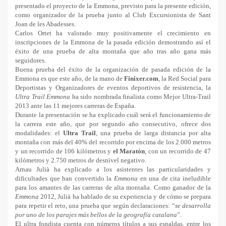
presentado el proyecto de la Emmona, previsto para la presente edición,
como organizador de la prueba junto al Club Excursionista de Sant
Joan de les Abadesses.
Carlos Ortet ha valorado muy positivamente el crecimiento en
inscripciones de la Emmona de la pasada edición demostrando así el
éxito de una prueba de alta montaña que año tras año gana más
seguidores.
Buena prueba del éxito de la organización de pasada edición de la
Emmona es que este año, de la mano de
Finixer.com
, la Red Social para
Deportistas y Organizadores de eventos deportivos de resistencia, la
Ultra Trail Emmona
ha sido nombrada finalista como Mejor Ultra-Trail
2013 ante las 11 mejores carreras de España.
Durante la presentación se ha explicado cuál será el funcionamiento de
la carrera este año, que por segundo año consecutivo, ofrece dos
modalidades: el
Ultra Trail
, una prueba de larga distancia por alta
montaña con más del 40% del recorrido por encima de los 2.000 metros
y un recorrido de 106 kilómetros y
el Maratón
, con un recorrido de 47
kilómetros y 2.750 metros de desnivel negativo.
Arnau Julià
ha explicado a los asistentes las particularidades y
dificultades que han convertido la
Emmona
en una de cita ineludible
para los amantes de las carreras de alta montaña. Como ganador de la
Emmona
2012, Julià ha hablado de su experiencia y de cómo se prepara
para repetir el reto, una prueba que según declaraciones: “
se desarrolla
por uno de los parajes más bellos de la geografía catalana
”.
El ultra fondista
cuenta con números títulos a sus espaldas, entre los