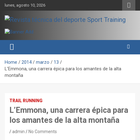
Skip
lunes, agosto 10, 2026
to
content
Sport Training es una web y revista especializada en deporte de
Revista técnica del deporte
rendimiento, nutrición y entrenamiento.
Sport Training
Home
2014
marzo
13
L’Emmona, una carrera épica para los amantes de la alta
montaña
TRAIL RUNNING
L’Emmona, una carrera épica para
los amantes de la alta montaña
admin
No Comments