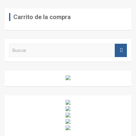
Carrito de la compra
B
u
s
c
a
r