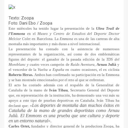
Texto: Zoopa
Foto: Dani Ebo / Zoopa
Este miércoles ha tenido lugar la presentación de la
Ultra Trail de
l’Emmona
en el
Museo y Centro de Estudios del Deporte Doctor
Melcior Colet
en Barcelona
.
La
Emmona
es una de las carreras de alta
montaña más importantes y más duras a nivel internacional.
La presentación ha contado con la asistencia de numerosos
representantes de la organización, así como de dos emblemáticas
figuras del deporte: el ganador de la pasada edición de la
TDS del
Montblanc y
cuatro veces campeón de
Raids Aventura
,
Arnau Julià
y
el vencedor de la
Vuelta a España
en cuatro ocasiones, el ex ciclista
Roberto Heras.
Ambos han confirmado su participación en la Emmona
y se han mostrado emocionados por el reto al que se enfrentan.
El acto ha contado además con el respaldo de la Generalitat de
Cataluña de la mano de
Iván Tibau
, Secretario General del Deporte
que, en representación de la institución, ha demostrado una vez más su
apoyo a este tipo de pruebas deportivas en Cataluña. Iván Tibau ha
Los deportes de montaña dan muchos éxitos en
declarat que: «
Cataluña de la mano de grandes deportistas como Arnau
Julià. El Emmons es una prueba que une cultura y deporte
en un entorno natural
«.
Carles Ortet,
fundador y director general de la productora Zoopa, ha