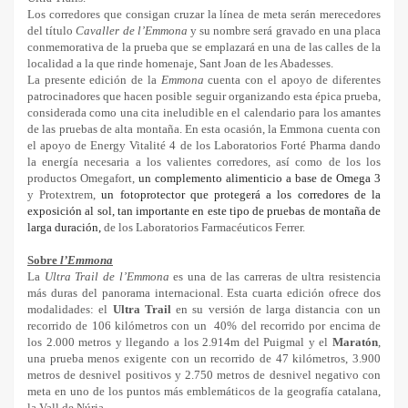
Los corredores que consigan cruzar la línea de meta serán merecedores
del título
Cavaller de l’Emmona
y su nombre será gravado en una placa
conmemorativa de la prueba que se emplazará en una de las calles de la
localidad a la que rinde homenaje, Sant Joan de les Abadesses.
La presente edición de la
Emmona
cuenta con el apoyo de diferentes
patrocinadores que hacen posible seguir organizando esta épica prueba,
considerada como una cita ineludible en el calendario para los amantes
de las pruebas de alta montaña. En esta ocasión, la Emmona cuenta con
el apoyo de Energy Vitalité 4 de los Laboratorios Forté Pharma dando
la energía necesaria a los valientes corredores, así como de los los
productos Omegafort,
un complemento alimenticio a base de Omega 3
y Protextrem,
un fotoprotector que protegerá a los corredores de la
exposición al sol, tan importante en este tipo de pruebas de montaña de
larga duración,
de los Laboratorios Farmacéuticos Ferrer.
Sobre
l’Emmona
La
Ultra Trail de l’Emmona
es una de las carreras de ultra resistencia
más duras del panorama internacional. Esta cuarta edición ofrece dos
modalidades: el
Ultra Trail
en su versión de larga distancia con un
recorrido de 106 kilómetros con un 40% del recorrido por encima de
los 2.000 metros y llegando a los 2.914m del Puigmal y el
Maratón
,
una prueba menos exigente con un recorrido de 47 kilómetros, 3.900
metros de desnivel positivos y 2.750 metros de desnivel negativo con
meta en uno de los puntos más emblemáticos de la geografía catalana,
la Vall de Núria.