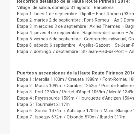
Recorrido detallado de la Haute Route Pirineos 2014:
Village de salida, domingo 31 agosto : Barcelona
Etapa 1, lunes 1 de septiembre : Ripoll – Font-Romeu (93 
Etapa 2, martes 2 de septiembre : Font-Romeu – Ax 3 Dom
Etapa 3, miércoles 3 de septiembre : Ax les Thermes – B
Etapa 4, jueves 4 de septiembre : Bagnères-de-Luchon – 
Etapa 5, viernes 5 de septiembre : Contrarreloj individual, 
Etapa 6, sábado 6 septiembre : Argelès-Gazost – St-Jean-
Etapa 7, domingo 7 septiembre : St-Jean-Pied-de-Port – A
Puertos y ascensiones de la Haute Route Pirineos 201
Etapa 1 : Merolla 1103m / Creueta 1888m / Font-Romeu 1
Etapa 2 : Moulis 1099m / Garabeil 1262m / Port de Pailhè
Etapa 3 : Port 1250m / Portet d’Aspet 1069m / Menté 134
Etapa 4 : Peyresourde 1569m / Hourquette d’Ancizan 1564
Etapa 5 : Tourmalet 2117m
Etapa 6 : Soulor 1474m / Aubisque 1709m / Marie-Blanqu
Etapa 7 : Ispeguy 672m / Otxondo 570m / Ibardin 317m