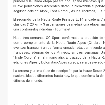
primera y la última etapa pasará por España mientras que 
Nueve poblaciones diferentes darán la bienvenida al pelotó
segunda edición: Ripoll, Font-Romeu, Ax les Thermes, Luz-
El recorrido de la Haute Route Pirineos 2014 encadena 7
clásicas (120 km y 3 ascensiones de media), una etapa mar
una contrarreloj individual (Tourmalet).
Hace tres semanas OC Sport confirmaba la creación de u
como complemento de la Haute Route Alpes (Ginebra- Niz
eventos transcurrirán de forma encadenada, permitiendo a a
franceses, además de los Pirineos, en tres semanas. Un
“Triple Corona” en el mismo año. El trazado de la Haute Ro
ediciones Alpes y Dolomitas-Alpes suizos, será desvelado
La tercera y última fase de inscripción par la Haute Route
nacionalidades diferentes hasta hoy, lo que confirma la dim
difíciles del mundo.