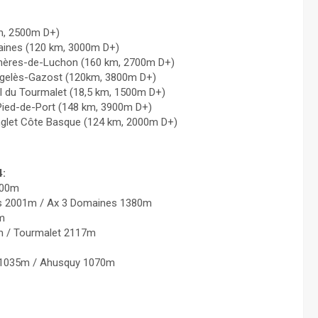
km, 2500m D+)
aines (120 km, 3000m D+)
agnères-de-Luchon (160 km, 2700m D+)
Argelès-Gazost (120km, 3800m D+)
Col du Tourmalet (18,5 km, 1500m D+)
Pied-de-Port (148 km, 3900m D+)
nglet Côte Basque (124 km, 2000m D+)
4:
800m
res 2001m / Ax 3 Domaines 1380m
9m
m / Tourmalet 2117m
e 1035m / Ahusquy 1070m