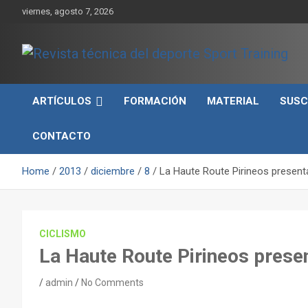
Skip
viernes, agosto 7, 2026
to
content
Sport Training es una web y revista especializada en deporte d
Revista técnica del
rendimiento, nutrición y entrenamiento.
ARTÍCULOS
FORMACIÓN
MATERIAL
SUSC
deporte Sport Training
CONTACTO
Home
2013
diciembre
8
La Haute Route Pirineos present
CICLISMO
La Haute Route Pirineos prese
admin
No Comments