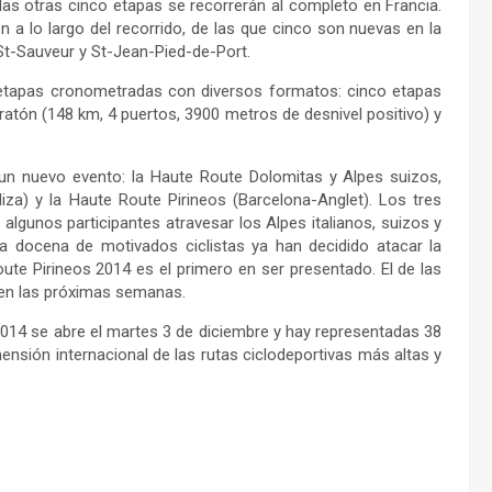
las otras cinco etapas se recorrerán al completo en Francia.
n a lo largo del recorrido, de las que cinco son nuevas en la
St-Sauveur y St-Jean-Pied-de-Port.
 etapas cronometradas con diversos formatos: cinco etapas
atón (148 km, 4 puertos, 3900 metros de desnivel positivo) y
n nuevo evento: la Haute Route Dolomitas y Alpes suizos,
a) y la Haute Route Pirineos (Barcelona-Anglet). Los tres
lgunos participantes atravesar los Alpes italianos, suizos y
a docena de motivados ciclistas ya han decidido atacar la
ute Pirineos 2014 es el primero en ser presentado. El de las
 en las próximas semanas.
 2014 se abre el martes 3 de diciembre y hay representadas 38
ensión internacional de las rutas ciclodeportivas más altas y