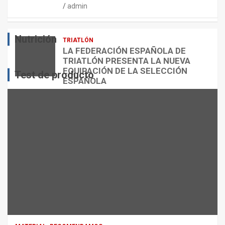
admin
E
O
O
S
R
?
Nutrición
TRIATLÓN
admin
admin
admin
LA FEDERACIÓN ESPAÑOLA DE
TRIATLÓN PRESENTA LA NUEVA
EQUIPACIÓN DE LA SELECCIÓN
Test de producto
ESPAÑOLA
admin