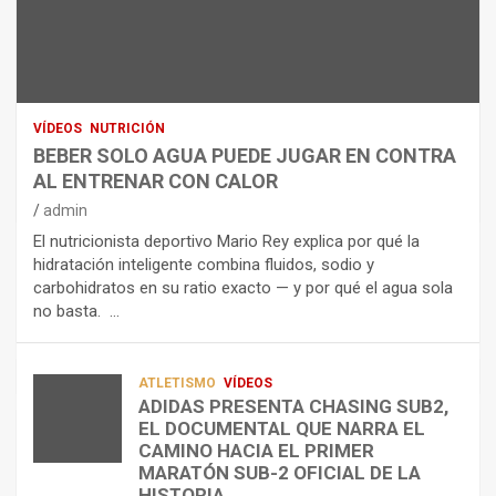
N
R
I
U
S
D
T
O
R
R
L
O
I
O
E
C
A
L
VÍDEOS
NUTRICIÓN
I
G
E
BEBER SOLO AGUA PUEDE JUGAR EN CONTRA
Ó
U
C
AL ENTRENAR CON CALOR
N
A
T
admin
C
P
R
El nutricionista deportivo Mario Rey explica por qué la
O
U
O
hidratación inteligente combina fluidos, sodio y
M
E
L
carbohidratos en su ratio exacto — y por qué el agua sola
O
D
Í
no basta. …
A
E
T
L
J
I
I
U
C
A
G
O
ATLETISMO
VÍDEOS
ADIDAS PRESENTA CHASING SUB2,
D
A
¿
EL DOCUMENTAL QUE NARRA EL
A
R
P
TRIATLÓN
CAMINO HACIA EL PRIMER
E
E
O
LA FETRI LANZA EL «HYATLON», LA
MARATÓN SUB-2 OFICIAL DE LA
N
N
R
NUEVA DISCIPLINA QUE CONECTA
HISTORIA