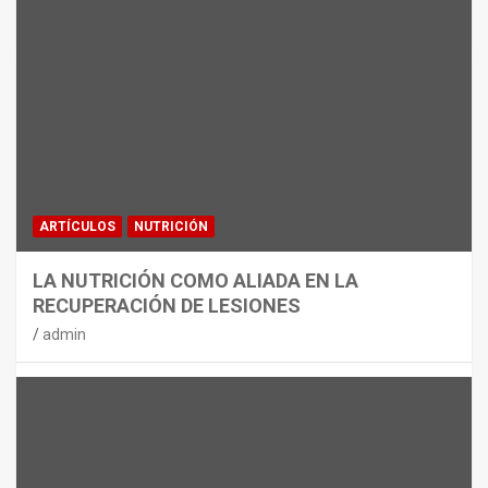
MATERIAL
CON DECATHLON, ESTE VERANO SE
JUEGA EN TRES CAMPOS
admin
ARTÍCULOS
NUTRICIÓN
LA NUTRICIÓN COMO ALIADA EN LA
RECUPERACIÓN DE LESIONES
admin