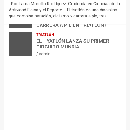
E
Por Laura Morcillo Rodríguez. Graduada en Ciencias de la
N
Actividad Física y el Deporte – El triatlón es una disciplina
D
ARTÍCULOS
TRIATLÓN
que combina natación, ciclismo y carrera a pie, tres…
¿CÓMO AFECTA EL CICLISMO A LA
A
CARRERA A PIE EN TRIATLÓN?
C
I
admin
TRIATLÓN
O
EL HYATLÓN LANZA SU PRIMER
N
CIRCUITO MUNDIAL
E
admin
S
P
A
R
A
E
L
M
A
N
T
E
N