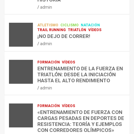
RESISTENCIA Y FITNESS
L
C
Q
admin
A
O
U
admin
R
N
É
E
T
?
ATLETISMO
CICLISMO
NATACIÓN
C
R
¿
TRAIL RUNNING
TRIATLÓN
VÍDEOS
U
A
C
¡NO DEJO DE CORRER!
P
A
U
admin
E
L
Á
R
E
N
A
N
D
FORMACIÓN
VÍDEOS
C
T
O
ENTRENAMIENTO DE LA FUERZA EN
I
R
,
TRIATLÓN: DESDE LA INICIACIÓN
Ó
E
C
HASTA EL ALTO RENDIMIENTO
N
N
Ó
admin
D
A
M
E
R
O
L
C
,
FORMACIÓN
VÍDEOS
E
O
C
«ENTRENAMIENTO DE FUERZA CON
S
N
U
CARGAS PESADAS EN DEPORTES DE
I
C
Á
RESISTENCIA: TEORÍA Y EJEMPLOS
O
A
N
CON CORREDORES OLÍMPICOS»
N
L
T