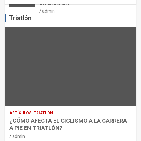
UN SNATCH
E
J
admin
E
Triatlón
R
C
I
C
I
O
F
Í
S
I
C
O
:
R
ARTÍCULOS
TRIATLÓN
E
¿CÓMO AFECTA EL CICLISMO A LA CARRERA
C
A PIE EN TRIATLÓN?
O
M
admin