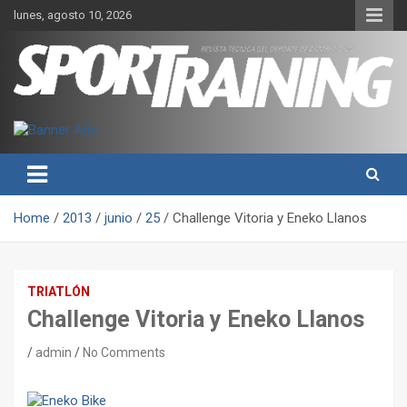
Skip
lunes, agosto 10, 2026
to
content
Sport Training es una web y revista especializada en deporte de
Revista técnica del deporte
rendimiento, nutrición y entrenamiento.
Sport Training
Home
2013
junio
25
Challenge Vitoria y Eneko Llanos
TRIATLÓN
Challenge Vitoria y Eneko Llanos
admin
No Comments