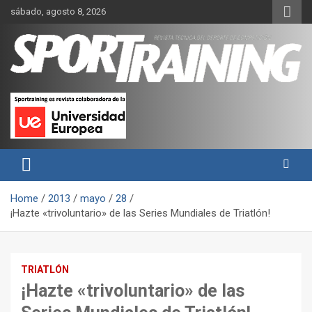
Skip
sábado, agosto 8, 2026
to
content
Sport Training es una web y revista especializada en deporte de
Revista técnica del deporte
rendimiento, nutrición y entrenamiento.
Sport Training
Home
2013
mayo
28
¡Hazte «trivoluntario» de las Series Mundiales de Triatlón!
TRIATLÓN
¡Hazte «trivoluntario» de las