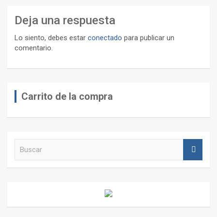
Deja una respuesta
Lo siento, debes estar
conectado
para publicar un
comentario.
Carrito de la compra
B
u
s
c
a
r