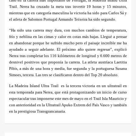
caso en la carrera más importante de Portugal, la Madeira Island Ultra
Trail. Nerea ha cruzado la meta tras invertir 19 horas y 15 minutos,
mientras que en categoría masculina la victoria ha sido para Carlos Sá y
el atleta de Salomon Portugal Armando Teixeira ha sido segundo.
“Ha sido una carrera muy dura, con muchos cambios de temperatura,
frío y neblina en las cimas y calor en cotas más bajas. Llegué a pensar
en abandonar porque he sufrido mucho pero el paisaje increíble me ha
ayudado a seguir adelante. El próximo año quiere regresar”, explicó
Nerea tras completar los 116 kilómetros de longitud y 6.600 metros de
desnivel positivos que proponía la carrera. La atleta austríaca Laetitia
Pibis, a más de una hora y media, fue segunda y la portuguesa Susana
Simoes, tercera. Las tres se clasificaron dentro del Top 20 absoluto.
La Madeira Island Ultra Trail
es la tercera victoria en un ultratrail en
esta temporada para Nerea, que está protagonizando un inicio de curso
espectacular tras imponerse este mes de mayo en el Trail Isla Mauricio y
con anterioridad en la Ultratrail Apuko Extrem del País Vasco y también
en la prestigiosa Transgrancanaria.