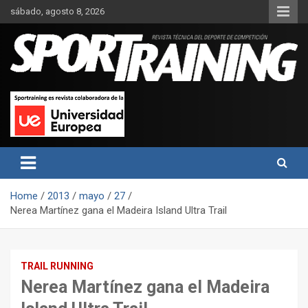
Skip
sábado, agosto 8, 2026
to
content
Sport Training es una web y revista especializada en deporte de
Revista técnica del deporte
rendimiento, nutrición y entrenamiento.
Sport Training
Home
2013
mayo
27
Nerea Martínez gana el Madeira Island Ultra Trail
TRAIL RUNNING
Nerea Martínez gana el Madeira