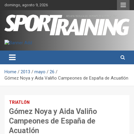
Skip
domingo, agosto 9, 2026
to
content
Sport Training es una web y revista especializada en deporte de
Revista técnica del deporte
rendimiento, nutrición y entrenamiento.
Sport Training
Home
2013
mayo
26
Gómez Noya y Aida Valiño Campeones de España de Acuatlón
TRIATLÓN
Gómez Noya y Aida Valiño
Campeones de España de
Acuatlón